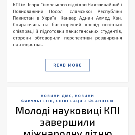
КПІ ім. Ігоря Сікорського відвідав Надзвичайний і
Повноважний Посол Ісламської Республіки
Пакистан в Україні Канвар Аднан Ахмед Хан.
Спираючись на багаторічний досвід освітньої
співпраці й підготовки пакистанських студентів,
сторони обговорили перспективи розширення
партнерства…
READ MORE
,
НОВИНИ ДМС
НОВИНИ
,
ФАКУЛЬТЕТІВ
СПІВПРАЦЯ З ФРАНЦІЄЮ
Молоді науковиці КПІ
завершили
міжнародну літню