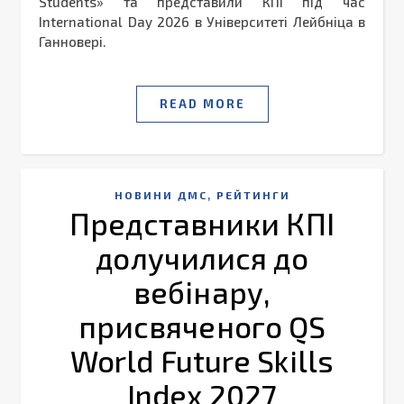
Students» та представили КПІ під час
International Day 2026 в Університеті Лейбніца в
Ганновері.
READ MORE
,
НОВИНИ ДМС
РЕЙТИНГИ
Представники КПІ
долучилися до
вебінару,
присвяченого QS
World Future Skills
Index 2027