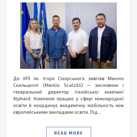
До КПІ ім. Ігоря Сікорського завітав Манліо
Скальциллі (Manlio Scalzilli) — засновник і
генеральний директор італійської компанії
Alphard. Компанія працює у сфері міжнародної
освіти й координує академічну мобільність між
європейськими закладами освіти. Під…
READ MORE