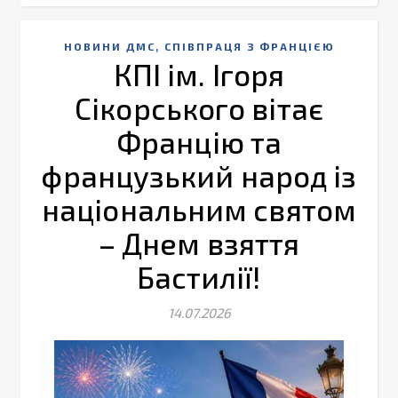
,
НОВИНИ ДМС
СПІВПРАЦЯ З ФРАНЦІЄЮ
КПІ ім. Ігоря
Сікорського вітає
Францію та
французький народ із
національним святом
– Днем взяття
Бастилії!
14.07.2026