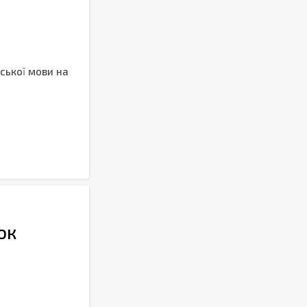
йської мови на
ок