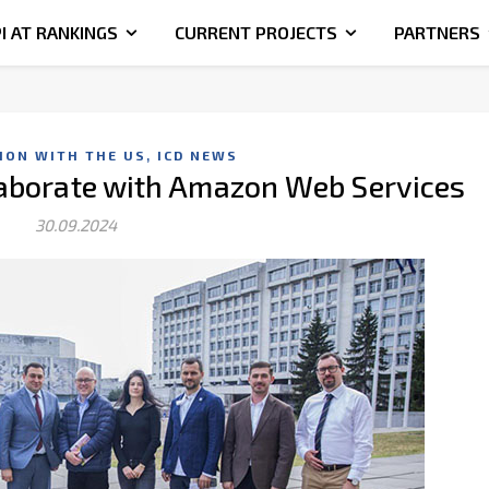
I AT RANKINGS
CURRENT PROJECTS
PARTNERS
,
ION WITH THE US
ICD NEWS
llaborate with Amazon Web Services
30.09.2024