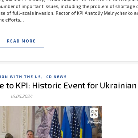
 number of important issues, including the problem of shortage 
use of full-scale invasion. Rector of KPI Anatoliy Melnychenko 
the efforts…
READ MORE
,
ION WITH THE US
ICD NEWS
te to KPI: Historic Event for Ukrainia
16.05.2024