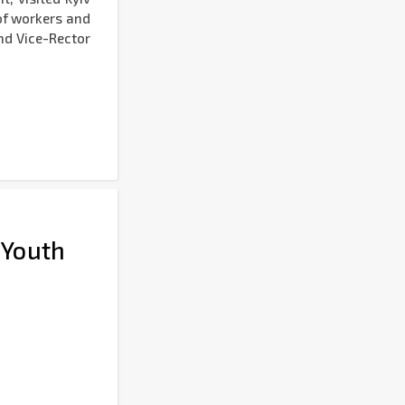
of workers and
and Vice-Rector
n Youth