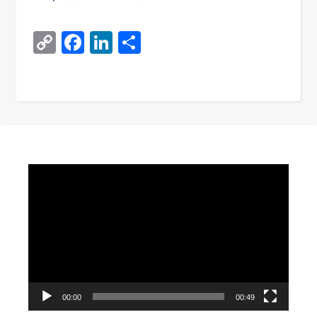
Copy
Facebook
LinkedIn
Поділитися
Link
Video
Player
00:00
00:49