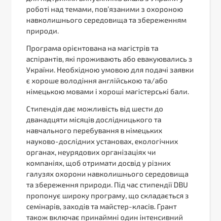
роботі над темами, пов’язаними з охороною
навколишнього середовища та збереженням
природи.
Програма орієнтована на магістрів та
аспірантів, які проживають або евакуювались з
України. Необхідною умовою для подачі заявки
є хороше володіння англійською та/або
німецькою мовами і хороші магістерські бали.
Стипендія дає можливість від шести до
дванадцяти місяців дослідницького та
навчального перебування в німецьких
науково-дослідних установах, екологічних
органах, неурядових організаціях чи
компаніях, щоб отримати досвід у різних
галузях охорони навколишнього середовища
та збереження природи. Під час стипендії DBU
пропонує широку програму, що складається з
семінарів, заходів та майстер-класів. Грант
також включає принаймні один інтенсивний