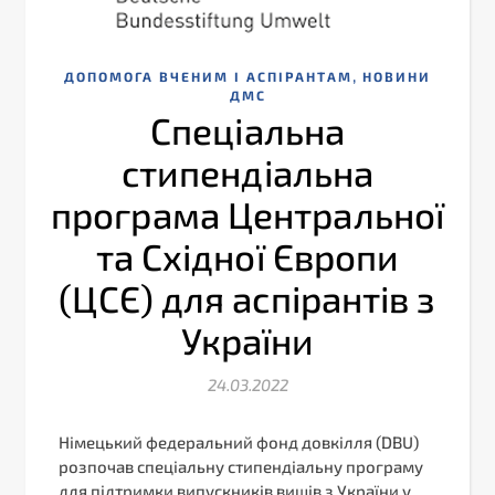
,
ДОПОМОГА ВЧЕНИМ І АСПІРАНТАМ
НОВИНИ
ДМС
Спеціальна
стипендіальна
програма Центральної
та Східної Європи
(ЦСЄ) для аспірантів з
України
24.03.2022
Німецький федеральний фонд довкілля (DBU)
розпочав спеціальну стипендіальну програму
для підтримки випускників вишів з України у