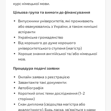
курс німецької мови.
Цільова група та вимоги до фінансування
Випускники університетів, які проживають
або евакуювались з України, а також нинішні
аспіранти
Українське громадянство
Від хорошого до дуже хорошого
університетського ступеня (магістр)
Хороше знання англійської та/або німецької
мов.
Процедура подачі заявки
Онлайн заявка з реєстрацією
Завантажте такі документи:
Автобіографія
Короткий опис теми дослідження (1-2
сторінки)
Скан диплома (свідоцтва магістра або
аналогічного). Будь ласка, зв’яжіться з нами