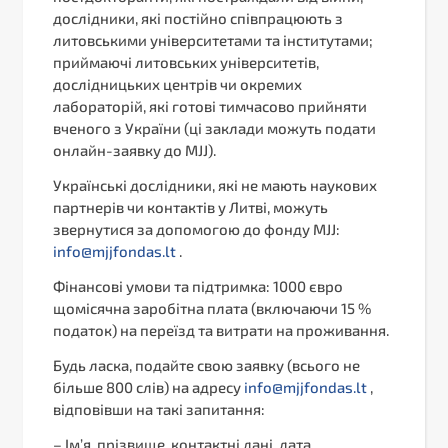
дослідники, які постійно співпрацюють з
литовськими університетами та інститутами;
приймаючі литовських університетів,
дослідницьких центрів чи окремих
лабораторій, які готові тимчасово прийняти
вченого з України (ці заклади можуть подати
онлайн-заявку до MJJ).
Українські дослідники, які не мають наукових
партнерів чи контактів у Литві, можуть
звернутися за допомогою до фонду MJJ:
info@mjjfondas.lt
.
Фінансові умови та підтримка: 1000 євро
щомісячна заробітна плата (включаючи 15 %
податок) на переїзд та витрати на проживання.
Будь ласка, подайте свою заявку (всього не
більше 800 слів) на адресу
info@mjjfondas.lt
,
відповівши на такі запитання:
– Ім’я, прізвище, контактні дані, дата