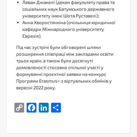
Леван Джакелі (декан факультету права та
соціальних наук Батумського державного
університету імені Шота Руставелі);
Анна Хворостянкіна (очільниця юридичної
кафедри Міжнародного університету
Євразія).
Під час зустрічі були обговорені шляхи
розширення співпраці між закладами освіти
трьох країн, а також були досягнуті
домовленості стосовно спільної участі у
формуванні проєктної заявки на конкурс
Програми Erasmus+ з віртуальних обмінів у
вересні 2022 року.
Copy
Facebook
LinkedIn
Поділитися
Link