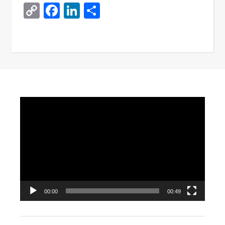
Copy
Facebook
LinkedIn
Поділитися
Link
Video
Player
00:00
00:49