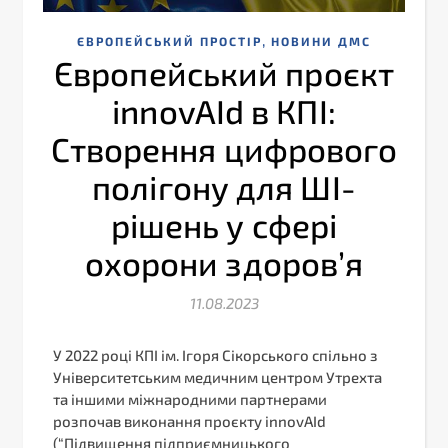
,
ЄВРОПЕЙСЬКИЙ ПРОСТІР
НОВИНИ ДМС
Європейський проєкт
innovAId в КПІ:
Створення цифрового
полігону для ШІ-
рішень у сфері
охорони здоров’я
11.08.2023
У 2022 році КПІ ім. Ігоря Сікорського спільно з
Університетським медичним центром Утрехта
та іншими міжнародними партнерами
розпочав виконання проєкту innovAId
(“Підвищення підприємницького