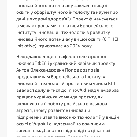
інноваційного потенціалу закладів вищої
освіти у сфері штучного інтелекту та науки про
дані в охороні здоров’я”). Проєкт фінансується
в межах програми Ініціативи Європейського
інституту інновацій і технологій з розвитку
інноваційного потенціалу вищої освіти (EIT HEI
Initiative) і триватиме до 2024 року.
Нещодавно доцент кафедри електронної
інженерії ФЕЛ і український керівник проєкту
Антон Олександрович Попов розповів
представникам Європейського інституту
інновацій і технологій про те, яким чином КПІ
вдалося долучитися до innovAId, над чим зараз
працює українська команда проєкту, як
вплинула на її роботу російська військова
агресія, і чому розвиток інновацій,
підприємництва та високих технологій у вищій
освіті в Україні є надзвичайно важливим
завданням. Дізнатися відповіді на ці та інші
питання можна в статті Європейського