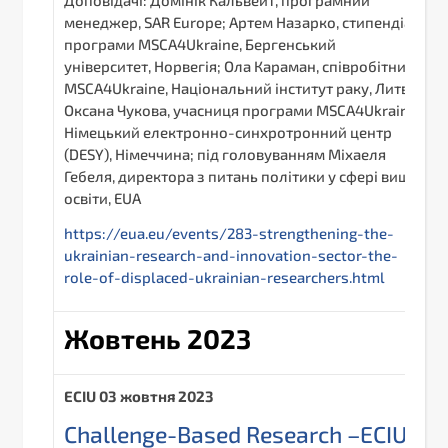
менеджер, SAR Europe; Артем Назарко, стипендіат
програми MSCA4Ukraine, Бергенський
університет, Норвегія; Ола Караман, співробітник
MSCA4Ukraine, Національний інститут раку, Литва;
Оксана Чукова, учасниця програми MSCA4Ukraine,
Німецький електронно-синхротронний центр
(DESY), Німеччина; під головуванням Міхаеля
Гебеля, директора з питань політики у сфері вищої
освіти, EUA
https://eua.eu/events/283-strengthening-the-
ukrainian-research-and-innovation-sector-the-
role-of-displaced-ukrainian-researchers.html
Жовтень 2023
ECIU
03
жовтня 2023
Challenge-Based Research –ECIU