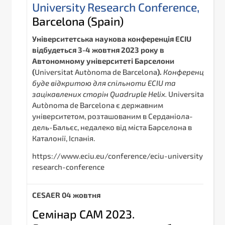
University Research Conference,
Barcelona (Spain)
Університетська наукова конференція
ECIU
відбудеться 3-4 жовтня 2023 року в
Автономному університеті Барселони
(
Universitat Autònoma de Barcelona
).
Конференція
буде відкритою для спільноти
ECIU
та
зацікавлених сторін
Quadruple
Helix
.
Universitat
Autònoma de Barcelona є державним
університетом, розташованим в Серданіола-
дель-Бальєс, недалеко від міста Барселона в
Каталонії, Іспанія.
https://www.eciu.eu/conference/eciu-university-
research-conference
С
ESAER
04 жовтня
Семінар CAM 2023.