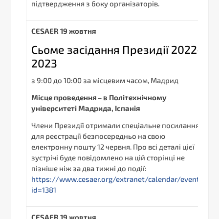
підтвердження з боку організаторів.
С
ESAER
19 жовтня
Сьоме засідання Президії 2022-
2023
з 9:00 до 10:00 за місцевим часом, Мадрид
Місце проведення – в Політехнічному
університеті Мадрида, Іспанія
Члени Президії отримали спеціальне посилання
для реєстрації безпосередньо на свою
електронну пошту 12 червня. Про всі деталі цієї
зустрічі буде повідомлено на цій сторінці не
пізніше ніж за два тижні до події:
https://www.cesaer.org/extranet/calendar/event/?
id=1381
С
ESAER
19 жовтня