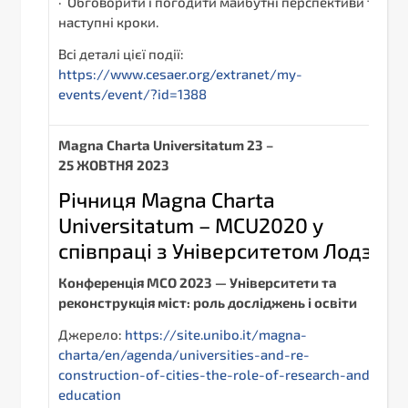
· Обговорити і погодити майбутні перспективи та
наступні кроки.
Всі деталі цієї події:
https://www.cesaer.org/extranet/my-
events/event/?id=1388
Magna Charta Universitatum
23 –
25 ЖОВТНЯ 2023
Річниця Magna Charta
Universitatum – MCU2020 у
співпраці з Університетом Лодзі
Конференція MCO 2023 —
Університети та
реконструкція міст: роль досліджень і освіти
Джерело:
https://site.unibo.it/magna-
charta/en/agenda/universities-and-re-
construction-of-cities-the-role-of-research-and-
education