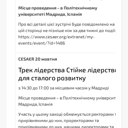
Місце проведення – в Політехнічному
університеті Мадрида, Іспанія
Про всі деталі цієї зустрічі буде повідомлено на
цій сторінці не пізніше ніж за два тижні до події:
https://www.cesaer.org/extranet/my-
events/event/?id=1486
С
ESAER
20 жовтня
Трек лідерства Стійке лідерство
для сталого розвитку
з 14:30 до 17:00 за місцевим часом у Мадриді
Місце проведення – в Політехнічному університеті
Мадрида, Іспанія
Участь у цьому заході обмежується ректорами та
прирівняними до них, проректорами та
прирівняними до них, нашими директорами та