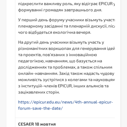
підкреслити важливу роль, яку відіграє EPICUR у
формуванні громадян завтрашнього дня.
У перший день форуму учасники візьмуть участь у
пленарному засіданні та пленарній дискусії, після
чого відбудеться екологічна вечеря.
На другий день учасники візьмуть участь у
різноманітних воркшопах для генерування ідей
та проектів, пов’язаних з інноваційною
педагогікою, навчанням, що базується на
дослідженнях та проблемах, а також спільним
онлайн-навчанням. Захід також надасть чудову
можливість зустрітися з колегами та науковцями
з інституцій-членів EPICUR, інших альянсів та
зацікавлених сторін.
https://epicur.edu.eu/news/4th-annual-epicur-
forum-save-the-date/
С
ESAER
18 жовтня