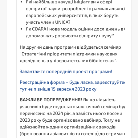
Які найбільш значущі ініціативи у сфері
відкритої науки, розроблені в рамках альянсів
європейських університетів, в яких беруть
участь члени UNICA?
Як COARA і нова модель оцінки досліджень в ЄС
допоможуть розвивати відкриту науку?
На другий день програми відбудеться семінар
“Стратегічні пріоритети підтримки наукових
досліджень в університетських бібліотеках”.
Завантажте попередній проект програми!
Реєстраційна форма – будь ласка, зареєструйтеся
тут не пізніше 15 вересня 2023 року
ВАЖЛИВЕ ПОПЕРЕДЖЕННЯ!
Якщо кількість
учасників буде недостатньою, очний семінар буде
перенесено на 2024 рік, а замість нього восени
2023 року буде організовано вебінар. Тому не
здійснюйте жодних організаційних заходів
(бронювання авіаквитків та готелів) до отримання