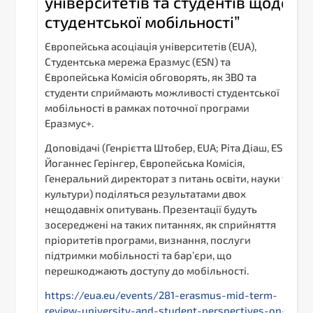
університетів та студентів щодо
студентської мобільності”
Європейська асоціація університетів (EUA),
Студентська мережа Еразмус (ESN) та
Європейська Комісія обговорять, як ЗВО та
студенти сприймають можливості студентської
мобільності в рамках поточної програми
Еразмус+.
Доповідачі (Генрієтта Штобер, EUA; Ріта Діаш, ESN;
Йоганнес Герінгер, Європейська Комісія,
Генеральний директорат з питань освіти, науки та
культури) поділяться результатами двох
нещодавніх опитувань. Презентації будуть
зосереджені на таких питаннях, як сприйняття
пріоритетів програми, визнання, послуги
підтримки мобільності та бар’єри, що
перешкоджають доступу до мобільності.
https://eua.eu/events/281-erasmus-mid-term-
review-university-and-student-perspectives-on-