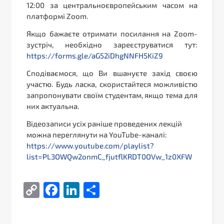
12:00 за центральноєвропейським часом на
платформі Zoom.
Якщо бажаєте отримати посилання на Zoom-
зустріч, необхідно зареєструватися тут:
https://forms.gle/aG52iDhgNNFH5KiZ9
Сподіваємося, що Ви вшануєте захід своєю
участю. Будь ласка, скористайтеся можливістю
запропонувати своїм студентам, якщо тема для
них актуальна.
Відеозаписи усіх раніше проведених лекцій
можна переглянути на YouTube-каналі:
https://www.youtube.com/playlist?
list=PL3OWQw2onmC_fjutflKRDT0OVw_1z0XFW
Copy
Facebook
LinkedIn
Поділитися
Link