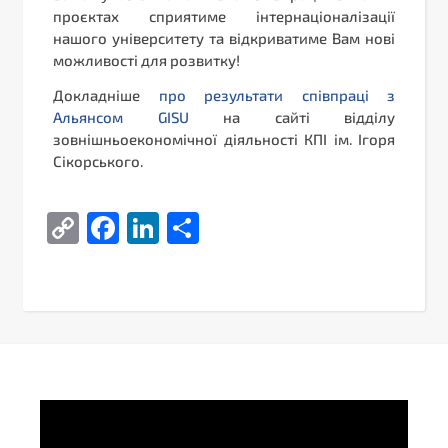
проєктах сприятиме інтернаціоналізації
нашого університету та відкриватиме Вам нові
можливості для розвитку!
Докладніше
про результати співпраці з
Альянсом GISU
на сайті відділу
зовнішньоекономічної діяльності КПІ ім. Ігоря
Сікорського.
Copy
Facebook
LinkedIn
Поділитися
Link
Video
Player