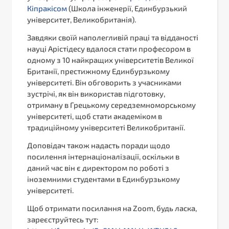
Кіпракісом
(Школа інженерії, Единбурзький
університет, Великобританія).
Завдяки своїй наполегливій праці та відданості
науці Арістідесу вдалося стати професором в
одному з 10 найкращих університетів Великої
Британії, престижному Единбурзькому
університеті. Він обговорить з учасниками
зустрічі, як він використав підготовку,
отриману в Грецькому cередземноморському
університеті, щоб стати академіком в
традиційному університеті Великобританії.
Доповідач також надасть поради щодо
посилення інтернаціоналізації, оскільки в
даний час він є директором по роботі з
іноземними студентами в Единбурзькому
університеті.
Щоб отримати посилання на Zoom, будь ласка,
зареєструйтесь тут: