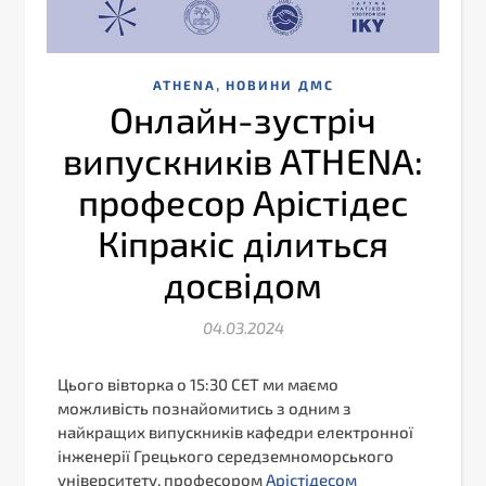
,
ATHENA
НОВИНИ ДМС
Онлайн-зустріч
випускників ATHENA:
професор Арістідес
Кіпракіс ділиться
досвідом
04.03.2024
Цього вівторка о 15:30 CET ми маємо
можливість познайомитись з одним з
найкращих випускників кафедри електронної
інженерії Грецького середземноморського
університету, професором
Арістідесом