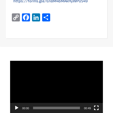
https://forms.gle/En8M4bMAkHyWPU549
Copy
Facebook
LinkedIn
Поділитися
Link
Video
Player
00:00
00:49