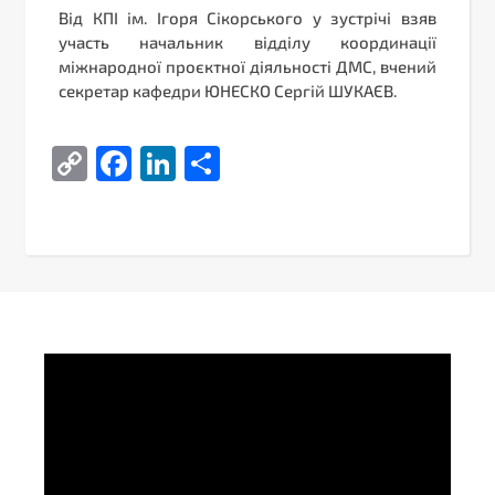
Від КПІ ім. Ігоря Сікорського у зустрічі взяв
участь начальник відділу координації
міжнародної проєктної діяльності ДМС, вчений
секретар кафедри ЮНЕСКО Сергій ШУКАЄВ.
Copy
Facebook
LinkedIn
Поділитися
Link
Video
Player