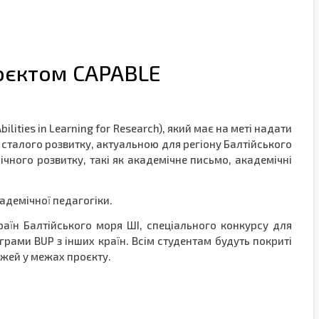
роєктом CAPABLE
ities in Learning for Research), який має на меті надати
 сталого розвитку, актуальною для регіону Балтійського
ічного розвитку, такі як академічне письмо, академічні
адемічної педагогіки.
аїн Балтійського моря ШІ, спеціального конкурсу для
ограми BUP з інших країн. Всім студентам будуть покриті
ожей у межах проєкту.