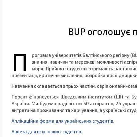
BUP оголошує п
П
рограма університетів Балтійського регіону (BU
знання, навички та мережеві можливості аспір
моря. Прийняті студенти отримають наставницт
презентації, критичне мислення, розробка дослідницьки
Навчання складається з трьох частин: серія онлайн-семі
Проєкт фінансується Шведським інститутом (ШI) та Б
України. Ми будемо раді вітати 50 аспірантів, 26 украї
витрати на проживання та харчування, а українські ст
Аплікаційна форма для українських студентів.
Анкета для всіх інших студентів.