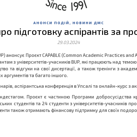
,
АНОНСИ ПОДІЙ
НОВИНИ ДМС
ро підготовку аспірантів за п
29.03.2024
P) анонсує Проєкт CAPABLE (Common Academic Practices and Abil
антам з університетів-учасників BUP, які працюють над темою
во та відгуки на свої дисертації, а також тренінги з академ
х аргументів та багато іншого.
нарів, аспірантська конференція в Упсалі та онлайн-курс з ак
ундестагом. Проєкт є частиною Програми добросусідства кр
нських студентів та 24 студенти з університетів-учасників пр
уденти також отримають фінансову підтримку для своїх подор