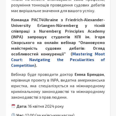
розуміння тонкощів проведення судових дебатів
має вирішальне значення для вашого успіху.
Команда PACT4Ukraine з Friedrich-Alexander-
University Erlangen-Nüremberg у тісній
співпраці з Nuremberg Principles Academy
(INPA) запрошує студентів КПІ ім. Ігоря
Сікорського на онлайн вебінар “Опановуємо
майстерність судових дебатів: Огляд
особливостей конкуренції” (
Mastering Moot
Court: Navigating the Peculiarities of
Competition
).
Вебінар буде проводити доктор
Емма Брендон
,
керівниця проекту в INPA, видатна американська
юристка, яка спеціалізується на міжнародному
кримінальному законодавстві та міжнародному
законодавстві з прав людини.
Дата:
16 квітня 2024 року
Час:
17:00 (за київським часом)