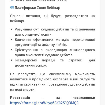
Платформа:
Zoom Вебінар
Основні питання, які будуть розглядатися на
вебінарі:
Розуміння суті судових дебатів та їх значення
для юридичної освіти.
Вивчення ефективних методів переконливої
аргументації та аналізу кейсів.
Орієнтування в складнощах міжнародного
права в контексті судових дебатів.
Інсайдерські поради та стратегії для
досягнення успіху.
Не пропустіть цю ексклюзивну можливість
навчитися у провідного експерта в цій галузі та
підняти свої навички проведення судових дебатів
на нові висоти!
Реєстрація – за посиланням:
https://forms.gle/aWcyq6GK42S1QDMQ9