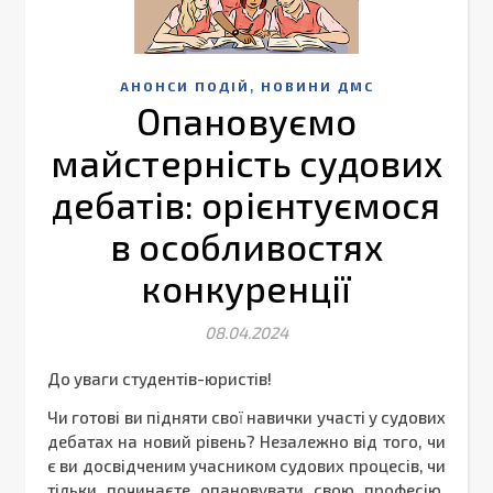
,
АНОНСИ ПОДІЙ
НОВИНИ ДМС
Опановуємо
майстерність судових
дебатів: орієнтуємося
в особливостях
конкуренції
08.04.2024
До уваги студентів-юристів!
Чи готові ви підняти свої навички участі у судових
дебатах на новий рівень? Незалежно від того, чи
є ви досвідченим учасником судових процесів, чи
тільки починаєте опановувати свою професію,