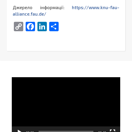
Джерело інформації:
https://www.knu-fau-
alliance.fau.de/
Copy
Facebook
LinkedIn
Поділитися
Link
Video
Player