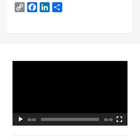
Copy
Facebook
LinkedIn
Поділитися
Link
Video
Player
00:00
00:49