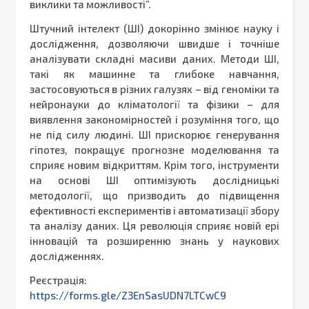
виклики та можливості”.
Штучний інтелект (ШІ) докорінно змінює науку і
дослідження, дозволяючи швидше і точніше
аналізувати складні масиви даних. Методи ШІ,
такі як машинне та глибоке навчання,
застосовуються в різних галузях – від геноміки та
нейронауки до кліматології та фізики – для
виявлення закономірностей і розуміння того, що
не під силу людині. ШІ прискорює генерування
гіпотез, покращує прогнозне моделювання та
сприяє новим відкриттям. Крім того, інструменти
на основі ШІ оптимізують дослідницькі
методології, що призводить до підвищення
ефективності експериментів і автоматизації збору
та аналізу даних. Ця революція сприяє новій ері
інновацій та розширенню знань у наукових
дослідженнях.
Реєстрація:
https://forms.gle/Z3EnSasUDN7LTCwC9