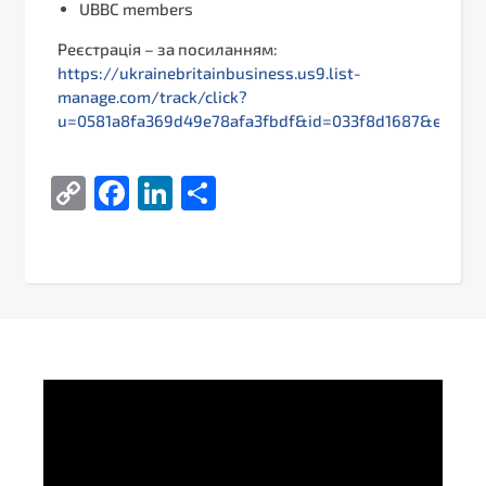
UBBC members
Реєстрація – за посиланням:
https://ukrainebritainbusiness.us9.list-
manage.com/track/click?
u=0581a8fa369d49e78afa3fbdf&id=033f8d1687&e=3714
Copy
Facebook
LinkedIn
Поділитися
Link
Video
Player