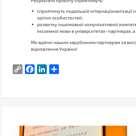
Результати проєкту сприятимуть:
сприятимуть подальшій інтернаціоналізації і
зрілих особистостей;
розвитку іншомовної комунікативної компетен
іноземної мови в університетах–партнерах, а 
Ми вдячні нашим зарубіжним партнерам за висок
відновлення України!
Copy
Facebook
LinkedIn
Поділитися
Link