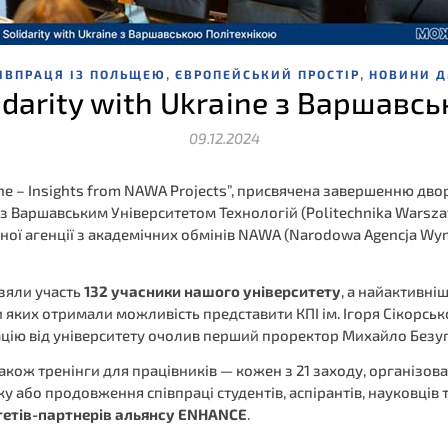
,
,
ІВПРАЦЯ ІЗ ПОЛЬЩЕЮ
ЄВРОПЕЙСЬКИЙ ПРОСТІР
НОВИНИ 
darity with Ukraine з Варшавс
09.12.2024
ne – Insights from NAWA Projects”, присвячена завершенню дво
о з Варшавським Університетом Технологій (Politechnika Wars
ної агенції з академічних обмінів NAWA (Narodowa Agencja Wym
взяли участь
132 учасники нашого університету
, а найактивні
и яких отримали можливість представити КПІ ім. Ігоря Сікорськ
ацію від університету очолив перший проректор Михайло Безу
 також тренінги для працівників — кожен з 21 заходу, організо
 або продовження співпраці студентів, аспірантів, науковців т
ситетів-партнерів альянсу ENHANCE
.