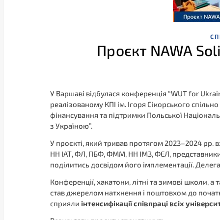
CП
Проєкт NAWA Soli
У Варшаві відбулася конференція “WUT for Ukrai
реалізованому КПІ ім. Ігоря Сікорського спільн
фінансування та підтримки Польської Національ
з Україною”.
У проєкті, який тривав протягом 2023–2024 рр. 
НН ІАТ, ФЛ, ПБФ, ФММ, НН ІМЗ, ФЕЛ, представник
поділитись досвідом його імплементації. Делег
Конференції, хакатони, літні та зимові школи, а
став джерелом натхнення і поштовхом до початку
сприяли
інтенсифікації співпраці всіх універ