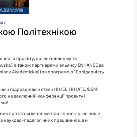
ДМС
ькою Політехнікою
річного проєкту, організованому та
zawska), а також партнерами альянсу ENHANCE за
iany Akademickiej) за програмою “Солідарність
шими підрозділами стали НН ІЕЕ, НН ІАТЕ, ФБМІ,
ого на заключній конференції проєкту і
глий.
ваних протягом імплементації проекту, не лише
а науково-педагогічних працівників, а й