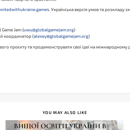
unitedwithukraine.games
. Українська версія умов та розкладу 
l Game Jam (
uwu@globalgamejam.org
)
й координатор (
alexey@globalgamejam.org
)
ого проєкту та продемонструвати свої ідеї на міжнародному р
YOU MAY ALSO LIKE