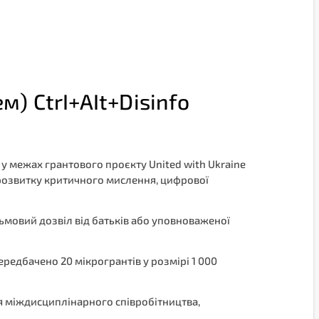
) CtrI+AIt+Disinfo
 у межах грантового проєкту United with Ukraine
розвитку критичного мислення, цифрової
сьмовий дозвіл від батьків або уповноваженої
едбачено 20 мікрогрантів у розмірі 1 000
для міждисциплінарного співробітництва,