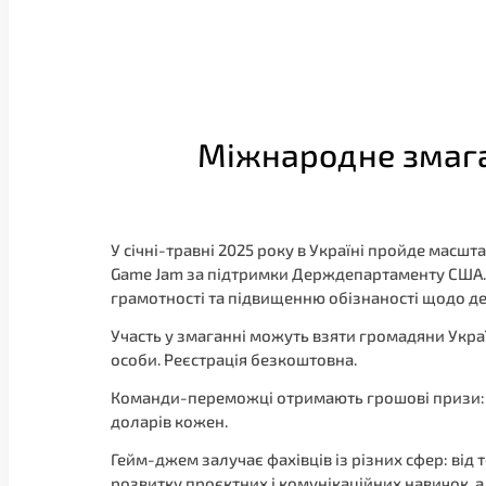
Міжнародне змаган
У січні-травні 2025 року в Україні пройде масш
Game Jam за підтримки Держдепартаменту США. 
грамотності та підвищенню обізнаності щодо де
Участь у змаганні можуть взяти громадяни Украї
особи. Реєстрація безкоштовна.
Команди-переможці отримають грошові призи: го
доларів кожен.
Гейм-джем залучає фахівців із різних сфер: від 
розвитку проєктних і комунікаційних навичок, а