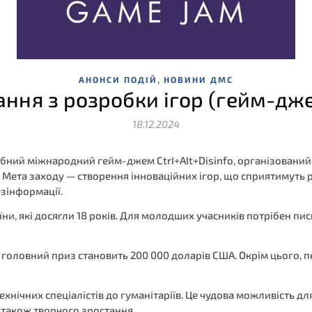
,
АНОНСИ ПОДІЙ
НОВИНИ ДМС
ня з розробки iгор (гейм-джем
18.12.2024
табний міжнародний гейм-джем CtrI+AIt+Disinfo, організований
Мета заходу — створення інноваційних ігор, що сприятимуть 
зінформації.
ни, які досягли 18 років. Для молодших учасників потрібен пи
ловний приз становить 200 000 доларів США. Окрім цього, пер
технічних спеціалістів до гуманітаріїв. Це чудова можливість 
 також творчого зростання.