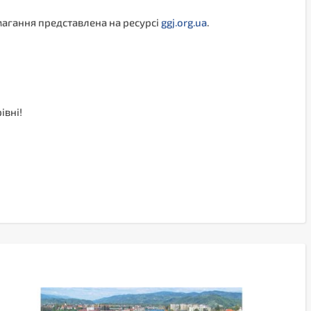
змагання представлена на ресурсі
ggj.org.ua
.
івні!