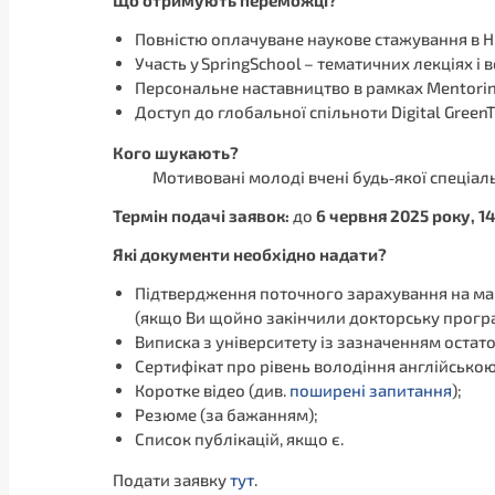
Що отримують переможці?
Повністю оплачуване наукове стажування в Н
Участь у SpringSchool – тематичних лекціях і
Персональне наставництво в рамках Mentori
Доступ до глобальної спільноти Digital GreenT
Кого шукають?
Мотивовані молоді вчені будь‑якої спеціал
Термін подачі заявок:
до
6 червня 2025 року, 1
Які документи необхідно надати
?
Підтвердження поточного зарахування на маг
(якщо Ви щойно закінчили докторську прогр
Виписка з університету із зазначенням остато
Сертифікат про рівень володіння англійською
Коротке відео (див.
поширені запитання
);
Резюме (за бажанням);
Список публікацій, якщо є.
Подати заявку
тут
.