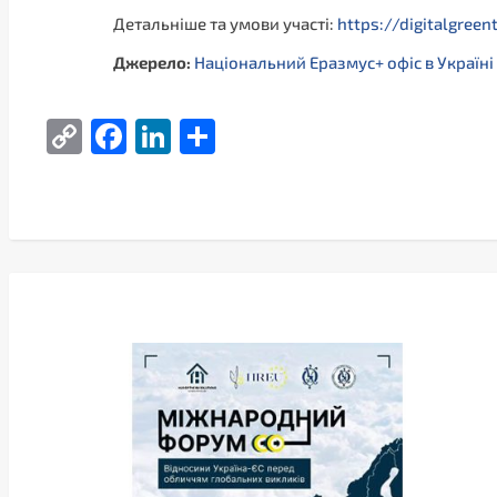
Детальніше та умови участі:
https://digitalgreen
Джерело:
Національний Еразмус+ офіс в Україні
Copy
Facebook
LinkedIn
Поділитися
Link