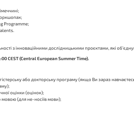
імеччині;
 воркшопах;
ng Programme;
alents.
ьності з інноваційними дослідницькими проєктами, які об’єдну
4:00 CEST
(
Central European Summer Time
)
.
істерську або докторську програму (якщо Ви зараз навчаєтесь
аму);
чної оцінки (оцінок);
 мовою (для не-носіїв мови);