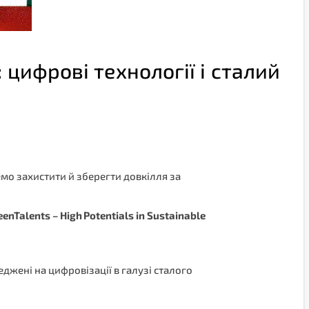
 цифрові технології і сталий
о захистити й зберегти довкілля за
eenTalents
–
High
Potentials
in
Sustainable
реджені на цифровізації в галузі сталого