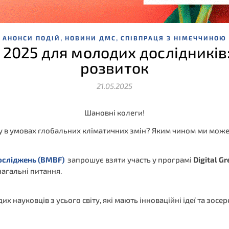
,
,
АНОНСИ ПОДІЙ
НОВИНИ ДМС
СПІВПРАЦЯ З НІМЕЧЧИНОЮ
s 2025 для молодих дослідників:
розвиток
21.05.2025
Шановні колеги!
у в умовах глобальних кліматичних змін? Яким чином ми можем
осліджень (
BMBF
)
запрошує взяти участь у програмі
Digital
Gr
 нагальні питання.
х науковців з усього світу, які мають інноваційні ідеї та зосе