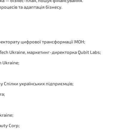
мка — бізнес-план, пошук фінансування.
оцесів та адаптація бізнесу.
ректорату цифрової трансформації МОН;
ech Ukraine, маркетинг-директорка Qubit Labs;
 Ukraine;
у Спілки українських підприємців;
ra;
kraine;
uty Corp;