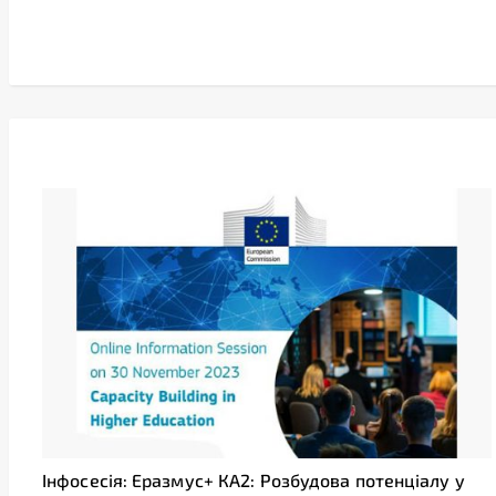
Link
Інфосесія: Еразмус+ КА2: Розбудова потенціалу у