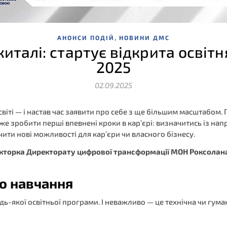
,
АНОНСИ ПОДІЙ
НОВИНИ ДМС
житалі: стартує відкрита осві
2025
02.09.2025
іті — і настав час заявити про себе з ще більшим масштабом. 
е зробити перші впевнені кроки в кар’єрі: визначитись із нап
ити нові можливості для кар’єри чи власного бізнесу.
екторка Директорату цифрової трансформації МОН Роксола
до навчання
-якої освітньої програми. І неважливо — це технічна чи гума