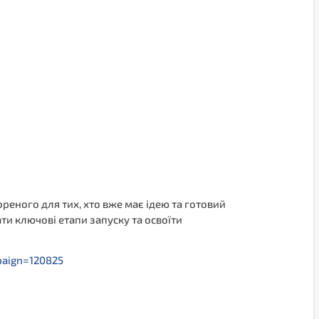
вореного для тих, хто вже має ідею та готовий
ти ключові етапи запуску та освоїти
aign=120825