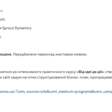
»;
ol;
ця Sprout Dynamics
.
рацією
. Передбачено переклад жестовою мовою.
натися до інтенсивного практичного курсу
«Від ідеї до дії»
, ст
 свій задум на чітко структурований бізнес-план, пропрацюва
.womo.ua/?utm_source=site&utm_medium=programa&utm_camp