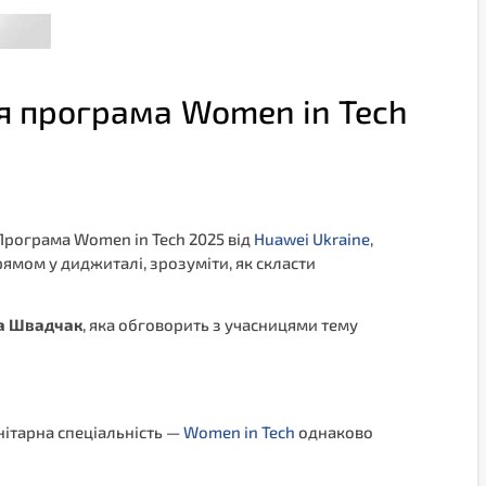
тня програма Women in Tech
Програма Women in Tech 2025 від
Huawei Ukraine
,
рямом у диджиталі, зрозуміти, як скласти
на Швадчак
, яка обговорить з учасницями тему
нітарна спеціальність —
Women in Tech
однаково