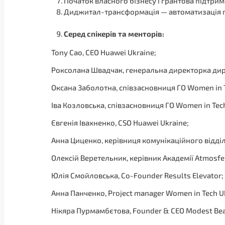
Початок власного бізнесу і грантова підтри
Диджитал-трансформація — автоматизація пр
Серед спікерів та менторів:
Tony Cao, СЕО Huawei Ukraine;
Роксолана Швадчак, генеральна директорка ди
Оксана Заболотна, співзасновниця ГО Women in T
Іва Козловська, співзасновниця ГО Women in Tech
Євгенія Івахненко, CSO Huawei Ukraine;
Анна Циценко, керівниця комунікаційного відділ
Олексій Веретельник, керівник Академії Atmosfe
Юлія Смойловська, Co-Founder Results Elevator;
Анна Панченко, Project manager Women in Tech U
Нікяра Пурмамбєтова, Founder & CEO Modest Bea