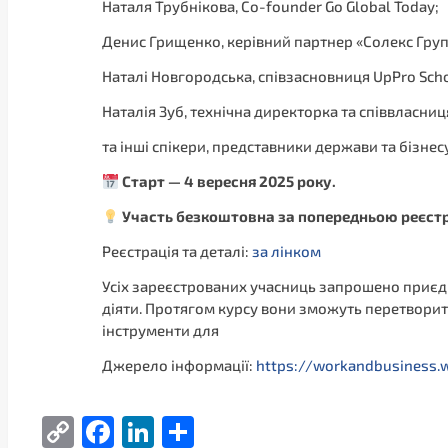
Наталя Трубнікова, Co-founder Go Global Today;
Денис Грищенко, керівний партнер «Солекс Груп
Наталі Новгородська, співзасновниця UpPro Scho
Наталія Зуб, технічна директорка та співвласни
та інші спікери, представники держави та бізнесу
Старт — 4 вересня 2025 року.
Участь безкоштовна за попередньою реєст
Реєстрація та деталі:
за лінком
Усіх зареєстрованих учасниць запрошено приєд
діяти. Протягом курсу вони зможуть перетворити
інструменти для
Джерело інформації:
https://workandbusiness
Copy
Facebook
LinkedIn
Поділитися