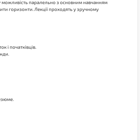
льну можливість паралельно з основним навчанням
рити горизонти. Лекції проходять у зручному
к і початківців.
енди.
резюме.