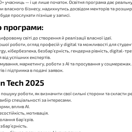
 300+ учасниць — і це лише початок. Освітня програма дає реа
чи власного бізнесу, надихнутись досвідом менторів та розши
уде прослухати пізніше у записі.
о програми:
фровому світі до створення й реалізації власної ідеї.
ої роботи, огляд професій у digital та можливості для студенто
y, кібербезпека, безбар’єрність, гендерна рівність, digital-тр
 від успішних експертів.
мування, маркетингу, роботи з AI та просування у соцмережах.
в і підтримка в подачі заявок.
n Tech 2025
я пошуку роботи, як визначити свої сильні сторони та скласти 
вибір спеціальності за інтересами.
орми, вплив AI.
состійкість, мотивація.
олання бар’єрів.
езбар’єрність.