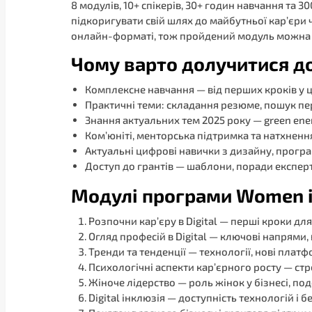
8 модулів, 10+ спікерів, 30+ годин навчання та
підкоригувати свій шлях до майбутньої кар’єри 
онлайн-форматі, тож пройдений модуль можна б
Чому варто долучитися д
Комплексне навчання — від перших кроків у ци
Практичні теми: складання резюме, пошук перш
Знання актуальних тем 2025 року — green energ
Ком’юніті, менторська підтримка та натхнення
Актуальні цифрові навички з дизайну, програ
Доступ до грантів — шаблони, поради експерті
Модулі програми Women i
Розпочни кар’єру в Digital — перші кроки дл
Огляд професій в Digital — ключові напрями, 
Тренди та тенденції — технології, нові платф
Психологічні аспекти кар’єрного росту — стре
Жіноче лідерство — роль жінок у бізнесі, под
Digital інклюзія — доступність технологій і б