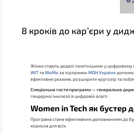
8 кроків до кар’єри у дид
Жінки стають дедалі помітнішими у цифровому св
WiT
та
WoMo
за підтримки
МОН України
допомож
ефективне резюме, розширити кругозір та побач
Спеціальна гостя програми — генеральна дир
гендерної інклюзії в цифровій освіті.
Women in Tech як бустер 
Програма стане ефективним доповненням до будь
корисна для всіх.