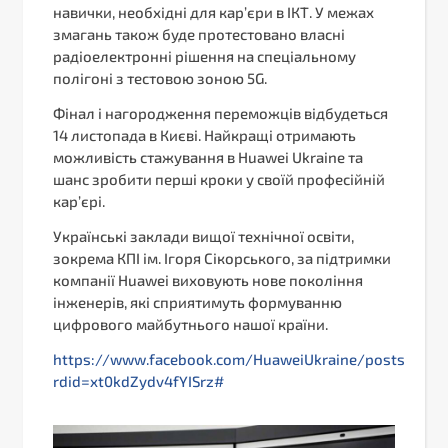
навички, необхідні для кар’єри в ІКТ. У межах
змагань також буде протестовано власні
радіоелектронні рішення на спеціальному
полігоні з тестовою зоною 5G.
Фінал і нагородження переможців відбудеться
14 листопада в Києві. Найкращі отримають
можливість стажування в Huawei Ukraine та
шанс зробити перші кроки у своїй професійній
кар’єрі.
Українські заклади вищої технічної освіти,
зокрема КПІ ім. Ігоря Сікорського, за підтримки
компанії Huawei виховують нове покоління
інженерів, які сприятимуть формуванню
цифрового майбутнього нашої країни.
https://www.facebook.com/HuaweiUkraine/posts/pfb
rdid=xt0kdZydv4fYISrz#