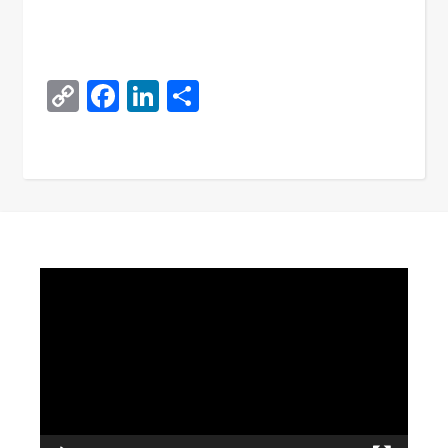
Copy
Facebook
LinkedIn
Поділитися
Link
Video
Player