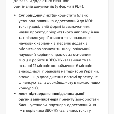
До заявки додаються скан-копії
оригіналів документів (у форматі PDF):
Супровідний лист
(використати бланк
установи-заявника, адресований до МОН,
текст у довільній формі із зазначенням
назви проєкту, пріоритетного напряму, імен
та прізвищ українського та словацького
наукових керівників, перелік додатків;
обов’язково зазначити, що український
науковий керівник працює за основним
місцем роботи в ЗВО/НУ-заявника та за
останні 12 місяців щонайменше 6 місяців
знаходився і працював на території України,
а також що дослідження по темі проєкту не
фінансуються з держбюджету в межах інших
конкурсів);
лист-підтвердженнявід словацької
організації-партнера проєкту
(використати
бланк установи-партнера, адресований на
ім’я керівника ЗВО/НУ-заявника, текст у