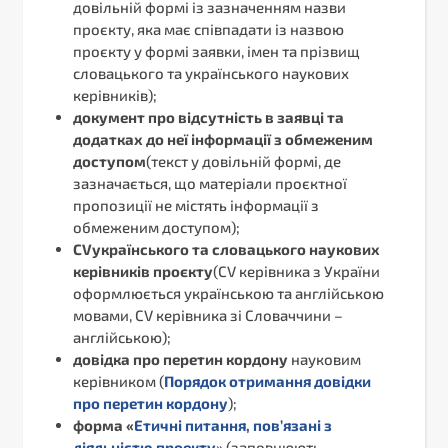
довільній формі із зазначенням назви
проєкту, яка має співпадати із назвою
проєкту у формі заявки, імен та прізвищ
словацького та українського наукових
керівників);
документ про відсутність в заявці та
додатках до неї інформації з обмеженим
доступом
(текст у довільній формі, де
зазначається, що матеріали проєктної
пропозиції не містять інформації з
обмеженим доступом);
CVукраїнського та словацького наукових
керівників проєкту
(CV керівника з України
оформлюється українською та англійською
мовами, CV керівника зі Словаччини –
англійською);
довідка про перетин кордону
науковим
керівником (
Порядок отримання довідки
про перетин кордону
);
форма «
Етичні питання, пов’язані з
діяльністю проекту
» (заповнюють