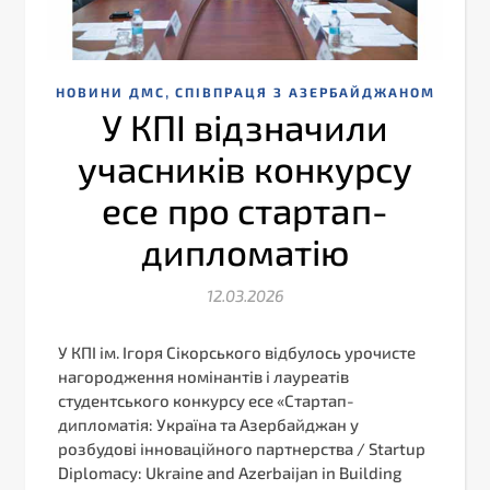
,
НОВИНИ ДМС
СПІВПРАЦЯ З АЗЕРБАЙДЖАНОМ
У КПІ відзначили
учасників конкурсу
есе про стартап-
дипломатію
12.03.2026
У КПІ ім. Ігоря Сікорського відбулось урочисте
нагородження номінантів і лауреатів
студентського конкурсу есе «Стартап-
дипломатія: Україна та Азербайджан у
розбудові інноваційного партнерства / Startup
Diplomacy: Ukraine and Azerbaijan in Building