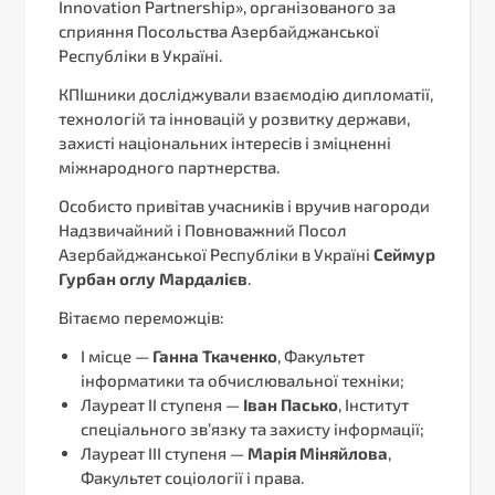
Innovation Partnership», організованого за
сприяння Посольства Азербайджанської
Республіки в Україні.
КПІшники досліджували взаємодію дипломатії,
технологій та інновацій у розвитку держави,
захисті національних інтересів і зміцненні
міжнародного партнерства.
Особисто привітав учасників і вручив нагороди
Надзвичайний і Повноважний Посол
Азербайджанської Республіки в Україні
Сеймур
Гурбан оглу Мардалієв
.
Вітаємо переможців:
I місце —
Ганна Ткаченко
, Факультет
інформатики та обчислювальної техніки;
Лауреат II ступеня —
Іван Пасько
, Інститут
спеціального зв’язку та захисту інформації;
Лауреат III ступеня —
Марія Міняйлова
,
Факультет соціології і права.