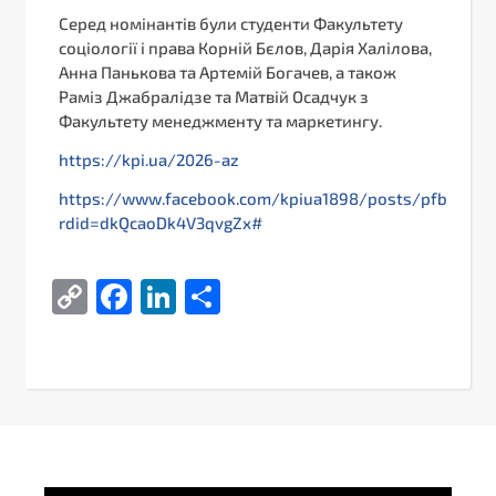
Серед номінантів були студенти Факультету
соціології і права Корній Бєлов, Дарія Халілова,
Анна Панькова та Артемій Богачев, а також
Раміз Джабралідзе та Матвій Осадчук з
Факультету менеджменту та маркетингу.
https://kpi.ua/2026-az
https://www.facebook.com/kpiua1898/posts/pfbid0
rdid=dkQcaoDk4V3qvgZx#
Copy
Facebook
LinkedIn
Поділитися
Link
Video