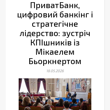
ПриватБанк,
цифровий банкінг і
стратегічне
лідерство: зустріч
КПІшників із
Мікаелем
Бьоркнертом
18.05.2026