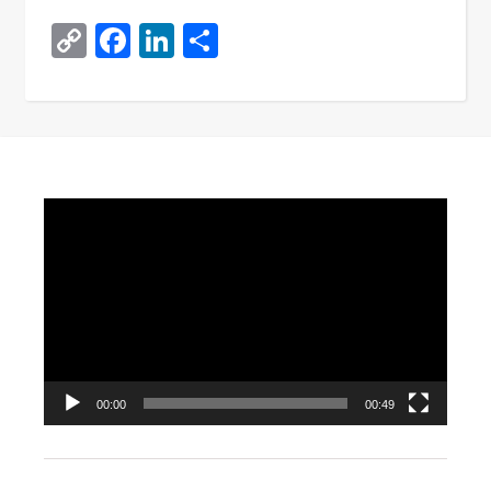
Copy
Facebook
LinkedIn
Поділитися
Link
Video
Player
00:00
00:49