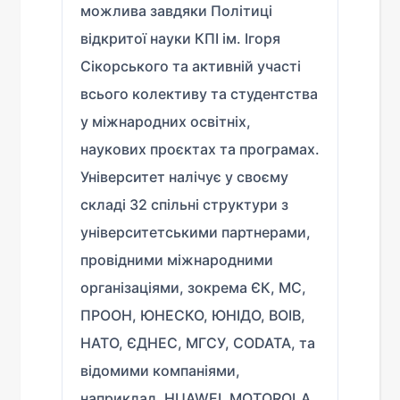
можлива завдяки Політиці
відкритої науки КПІ ім. Ігоря
Сікорського та активній участі
всього колективу та студентства
у міжнародних освітніх,
наукових проєктах та програмах.
Університет налічує у своєму
складі 32 спільні структури з
університетськими партнерами,
провідними міжнародними
організаціями, зокрема ЄК, МС,
ПРООН, ЮНЕСКО, ЮНІДО, ВОІВ,
НАТО, ЄДНЕС, МГСУ, CODATA, та
відомими компаніями,
наприклад, HUAWEI, MOTOROLA,