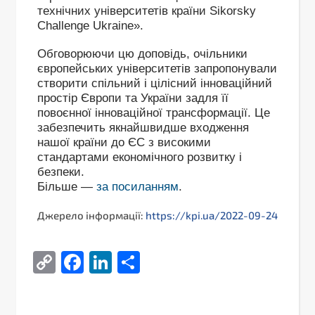
технічних університетів країни Sikorsky
Challenge Ukraine».
Обговорюючи цю доповідь, очільники
європейських університетів запропонували
створити спільний і цілісний інноваційний
простір Європи та України задля її
повоєнної інноваційної трансформації. Це
забезпечить якнайшвидше входження
нашої країни до ЄС з високими
стандартами економічного розвитку і
безпеки.
Більше —
за посиланням
.
Джерело інформації:
https://kpi.ua/2022-09-24
Copy
Facebook
LinkedIn
Поділитися
Link