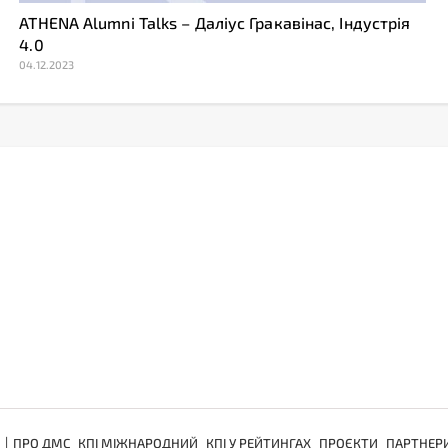
ATHENA Alumni Talks – Даліус Гракавінас, Індустрія
4.0
04.12.2023
ПРО ДМС
КПІ МІЖНАРОДНИЙ
КПІ У РЕЙТИНГАХ
ПРОЄКТИ
ПАРТНЕР