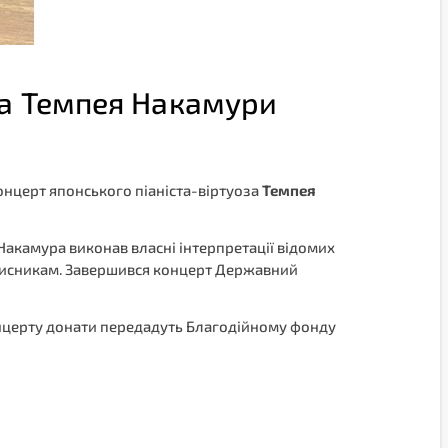
за Темпея Накамури
 концерт японського піаніста-віртуоза
Темпея
Накамура виконав власні інтерпретації відомих
захисникам. Завершився концерт Державний
 концерту донати передадуть Благодійному фонду