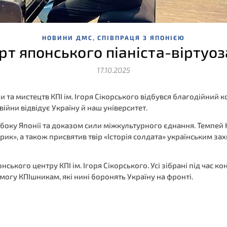
,
НОВИНИ ДМС
СПІВПРАЦЯ З ЯПОНІЄЮ
рт японського піаніста-віртуо
17.10.2025
ури та мистецтв КПІ ім. Ігоря Сікорського відбувся благодійний
війни відвідує Україну й наш університет.
 боку Японії та доказом сили міжкультурного єднання. Темпей 
дрик», а також присвятив твір «Історія солдата» українським 
нського центру КПІ ім. Ігоря Сікорського. Усі зібрані під час
могу КПІшникам, які нині боронять Україну на фронті.