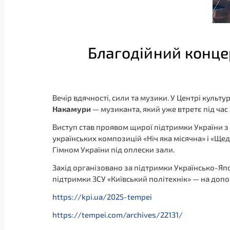
Благодійний конце
Вечір вдячності, сили та музики. У Центрі культ
Накамури
— музиканта, який уже втретє під час 
Виступ став проявом щирої підтримки України з
українських композицій «Ніч яка місячна» і «Ще
Гімном України під оплески зали.
Захід організовано за підтримки Українсько-Япо
підтримки ЗСУ «Київський політехнік» — на допо
https://kpi.ua/2025-tempei
https://tempei.com/archives/22131/