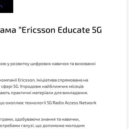
ама “Ericsson Educate 5G
хою у розвитку цифрових навичок та вихованні
омпанії Ericsson. Ініціатива спрямована на
у сфері 5G. Упродовж найближчих місяців
мають практичні матеріали для викладання.
о охоплює технології 5G Radio Access Network
ограми, здобуваючи знання та навички,
з потребами галузі, що допоможе молодим