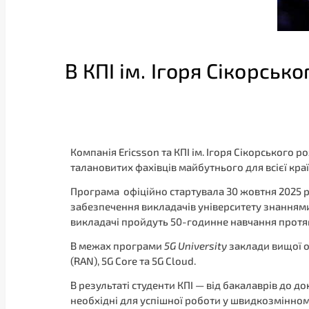
В КПІ ім. Ігоря Сікорсь
Компанія Ericsson та КПІ ім. Ігоря Сікорського
талановитих фахівців майбутнього для всієї краї
Програма офіційно стартувала 30 жовтня 2025 рок
забезпечення викладачів університету знаннями
викладачі пройдуть 50-годинне навчання протяг
В межах програми
5G University
заклади вищої о
(RAN), 5G Core та 5G Cloud.
В результаті студенти КПІ — від бакалаврів до 
необхідні для успішної роботи у швидкозмінном