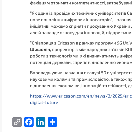
фахівцям отримати компетентності, затребувані
“Як один із провідних технічних університетів 
нове покоління цифрових інноваторів”, – зазна
ініціативі можемо сприяти просуванню України 
але й закладе основу для інновацій, підприємни
“Співпраця з Ericsson в рамках програми
5G Univ
Шишолін
, проректор з міжнародних зв’язків КП
роботи з технологіями, які визначатимуть цифр
потенціал держави, сприяє відновленню економі
Впроваджуючи навчання в галузі 5G в університет
науковими колами та промисловістю, а також пр
відновлення економіки, інновацій та стійкості,
https://www.ericsson.com/en/news/3/2025/ericss
digital-future
Copy
Facebook
LinkedIn
Поділитися
Link