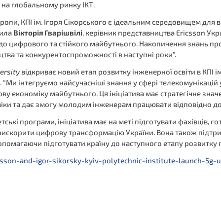
 на глобальному ринку ІКТ.
Європи, КПІ ім. Ігоря Сікорського є ідеальним середовищем д
чила
Вікторія Гварішвілі
, керівник представництва Ericsson Укр
до цифрового та стійкого майбутнього. Накопичення знань про 
цтва та конкурентоспроможності в наступні роки”.
ersity
відкриває новий етап розвитку інженерної освіти в КПІ ім
І. “Ми інтегруємо найсучасніші знання у сфері телекомунікацій
ову економіку майбутнього. Ця ініціатива має стратегічне зна
ки та дає змогу молодим інженерам працювати відповідно до с
ські програми, ініціатива має на меті підготувати фахівців, го
искорити цифрову трансформацію України. Вона також підтрим
 допомагаючи підготувати країну до наступного етапу розвитку 
on-and-igor-sikorsky-kyiv-polytechnic-institute-launch-5g-u