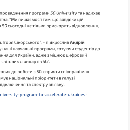
ля впровадження програми
5G University
та надихає
аїна. “Ми пишаємося тим, що завдяки цій
5G сьогодні не тільки прискорить відновлення,
. Ігоря Сікорського”, – підкреслив
Андрій
 у наші навчальні програми, готуючи студентів до
чення для України, адже зміцнює цифровий
вітових стандартів 5G”.
тових до роботи з 5G, сприяти співпраці між
ує національні пріоритети в галузі
підключення та спектру зв’язку.
niversity-program-to-accelerate-ukraines-