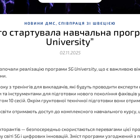
,
НОВИНИ ДМС
СПІВПРАЦЯ ЗІ ШВЕЦІЄЮ
кого стартувала навчальна прогр
University”
02.11.2025
 розпочали реалізацію програми
5G University
, що є важливою ві
ни.
у з тренінгів для викладачів, які будуть проводити експерти к
 та інструментами для підготовки нового покоління фахівців 
ом 10 сесій. Окрім грунтовної технічної підготовки вони отри
світи отримають доступ до комплексного навчального курсу, щ
докторантів — безпосередньо скористаються перевагами цієї пр
у світі 5G і цифрових інновацій. Зміст програми узгоджений 