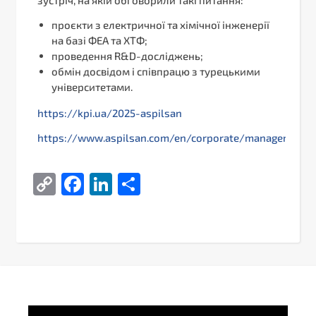
проєкти з електричної та хімічної інженерії
на базі ФЕА та ХТФ;
проведення R&D-досліджень;
обмін досвідом і співпрацю з турецькими
університетами.
https://kpi.ua/2025-aspilsan
https://www.aspilsan.com/en/corporate/management/
Copy
Facebook
LinkedIn
Поділитися
Link
Video