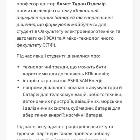
професор доктор
Ахмет Туран Оздемір
прочитав лекцію на тему «
Технології
акумуляторних батарей та енергетичні
рішення, що формують майбутнє
» для
студентів Факультету електроенерготехніки та
автоматики (ФЕА) та Хіміко-технологічного
факультету (ХТФ).
Під час лекції студенти дізналися про:
технологічні тренди, що можуть бути
корисними для досліджень КПІшників;
історію та розвиток ASPILSAN Enerji;
напрями діяльності компанії: акумулятори й
батареї для телекомунікацій, робототехніки,
автономних пристроїв, авіаційних, морських
і залізничних систем, субмарин, батареї для
зберігання енергії; космічні батареї.
Під час візиту адміністрація університету та
турецькі партнери також провели робочу
зустріч, на якій обговорили такі питання: