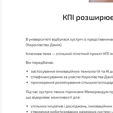
КПІ розширює
В університеті відбулася зустріч із представни
(Королівство Данія).
Ключова тема — спільний пілотний проєкт КПІ ім. І
Він передбачає:
застосування інноваційних технологій та АІ
співфінансування за участю Королівства Данії
прискорення розмінування сільськогосподарс
Під час зустрічі також підписано Меморандум пр
що відкриває можливості для:
спільних ініціатив і досліджень, інноваційни
створення роботизованих наземних систем і д