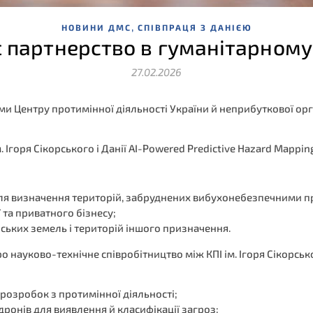
,
НОВИНИ ДМС
СПІВПРАЦЯ З ДАНІЄЮ
 партнерство в гуманітарному
27.02.2026
ками Центру протимінної діяльності України й неприбуткової ор
горя Сікорського і Данії AI-Powered Predictive Hazard Mapping f
 для визначення територій, забруднених вибухонебезпечними 
 та приватного бізнесу;
ьких земель і територій іншого призначення.
о науково-технічне співробітництво між КПІ ім. Ігоря Сікорськ
х розробок з протимінної діяльності;
ронів для виявлення й класифікації загроз;