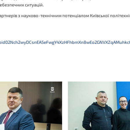
ебезпечних ситуацій.
тнерів з науково-технічним потенціалом Київської політехні
/pfbid02Nch2wyDCsnEA5eFwgY4XzHFhbmXn8wEo2GNVXZqAMuhkc