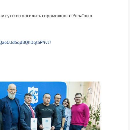
ки суттєво посилить спроможності України в
QaeGUdSqd8QhDqtSP4vl?