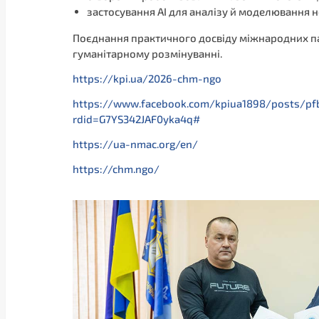
застосування АІ для аналізу й моделювання н
Поєднання практичного досвіду міжнародних пар
гуманітарному розмінуванні.
https://kpi.ua/2026-chm-ngo
https://www.facebook.com/kpiua1898/posts
rdid=G7YS342JAF0yka4q#
https://ua-nmac.org/en/
https://chm.ngo/