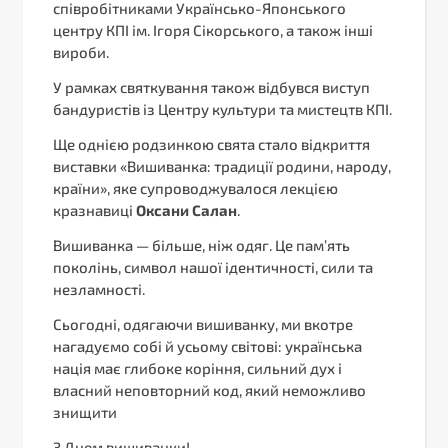
співробітниками Українсько-Японського
центру КПІ ім. Ігоря Сікорського, а також інші
вироби.
У рамках святкування також відбувся виступ
бандуристів із Центру культури та мистецтв КПІ.
Ще однією родзинкою свята стало відкриття
виставки «Вишиванка: традиції родини, народу,
країни», яке супроводжувалося лекцією
кразнавиці
Оксани Салан
.
Вишиванка — більше, ніж одяг. Це пам’ять
поколінь, символ нашої ідентичності, сили та
незламності.
Сьогодні, одягаючи вишиванку, ми вкотре
нагадуємо собі й усьому світові: українська
нація має глибоке коріння, сильний дух і
власний неповторний код, який неможливо
знищити
З Днем вишиванки!