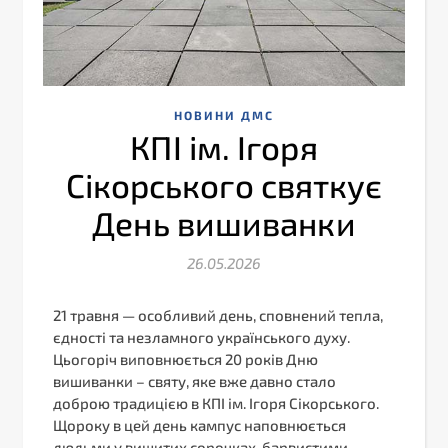
НОВИНИ ДМС
КПІ ім. Ігоря
Сікорського святкує
День вишиванки
26.05.2026
21 травня — особливий день, сповнений тепла,
єдності та незламного українського духу.
Цьогоріч виповнюється 20 років Дню
вишиванки – святу, яке вже давно стало
доброю традицією в КПІ ім. Ігоря Сікорського.
Щороку в цей день кампус наповнюється
людьми у вишитих сорочках, барвистими