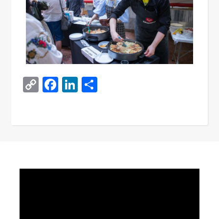
Copy
Facebook
LinkedIn
Поділитися
Link
Video
Player