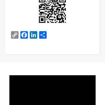
Copy
Facebook
LinkedIn
Поділитися
Link
Video
Player