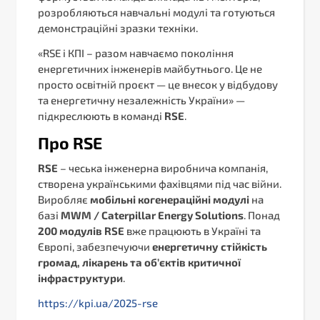
розробляються навчальні модулі та готуються
демонстраційні зразки техніки.
«RSE і КПІ – разом навчаємо покоління
енергетичних інженерів майбутнього. Це не
просто освітній проєкт — це внесок у відбудову
та енергетичну незалежність України» —
підкреслюють в команді
RSE
.
Про RSE
RSE
– чеська інженерна виробнича компанія,
створена українськими фахівцями під час війни.
Виробляє
мобільні когенераційні модулі
на
базі
MWM / Caterpillar Energy Solutions
. Понад
200 модулів RSE
вже працюють в Україні та
Європі, забезпечуючи
енергетичну стійкість
громад, лікарень та об’єктів критичної
інфраструктури
.
https://kpi.ua/2025-rse