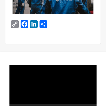
Copy
Facebook
LinkedIn
Поділитися
Link
Video
Player