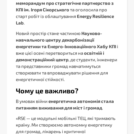
меморандум про стратегічне партнерство з
КПІ ім. Ігоря Сікорського
та оголосила про
старт робіт із облаштування
Energy Resilience
Lab
.
Новий простір стане частиною
Науково-
навчального центру декарбонізації
енергетики та Енерго-Інноваційного Хабу КПІ
і
вже цієї осені перетвориться на
освітній і
демонстраційний центр
, де студенти, інженери
та представники громад навчатимуться
створювати та впроваджувати рішення для
енергетичної стійкості.
Чому це важливо?
В умовах війни
енергетична автономія стала
питанням виживання для міст і громад
.
«RSE — це модульні мобільні ТЕЦ, які тримають
країну. Ми створюємо автономну енергетику
для громад, лікарень і критичної