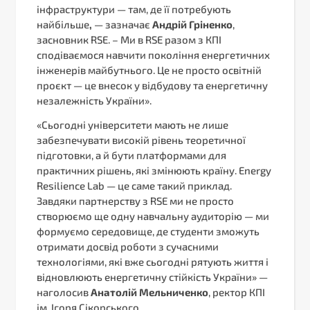
інфраструктури — там, де її потребують
найбільше
,
— зазначає
Андрій Гріненко
,
засновник RSE. – Ми в RSE разом з КПІ
сподіваємося навчити покоління енергетичних
інженерів майбутнього. Це не просто освітній
проєкт — це внесок у відбудову та енергетичну
незалежність України».
«Сьогодні університети мають не лише
забезпечувати високій рівень теоретичної
підготовки, а й бути платформами для
практичних рішень, які змінюють країну. Energy
Resilience Lab — це саме такий приклад.
Завдяки партнерству з RSE ми не просто
створюємо ще одну навчальну аудиторію — ми
формуємо середовище, де студенти зможуть
отримати досвід роботи з сучасними
технологіями, які вже сьогодні рятують життя і
відновлюють енергетичну стійкість України» —
наголосив
Анатолій Мельниченко
, ректор КПІ
ім. Ігоря Сікорського.