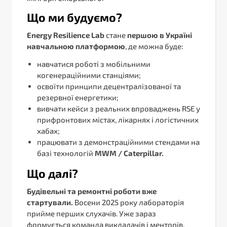
Що ми будуємо?
Energy Resilience Lab
стане
першою в Україні
навчальною платформою
, де можна буде:
навчатися роботі з мобільними
когенераційними станціями;
освоїти принципи децентралізованої та
резервної енергетики;
вивчати кейси з реальних впроваджень RSE у
прифронтових містах, лікарнях і логістичних
хабах;
працювати з демонстраційними стендами на
базі технологій
MWM / Caterpillar.
Що далі?
Будівельні та ремонтні роботи вже
стартували.
Восени 2025 року лабораторія
прийме перших слухачів. Уже зараз
формується команда викладачів і менторів,