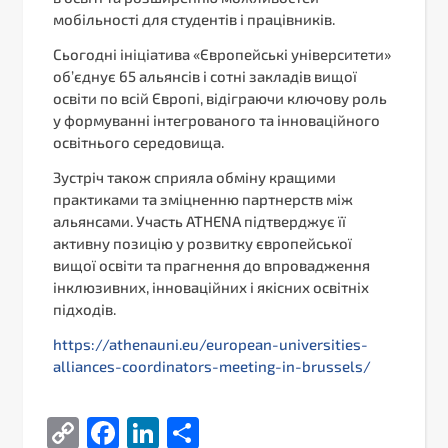
мобільності для студентів і працівників.
Сьогодні ініціатива «Європейські університети»
об’єднує 65 альянсів і сотні закладів вищої
освіти по всій Європі, відіграючи ключову роль
у формуванні інтегрованого та інноваційного
освітнього середовища.
Зустріч також сприяла обміну кращими
практиками та зміцненню партнерств між
альянсами. Участь ATHENA підтверджує її
активну позицію у розвитку європейської
вищої освіти та прагнення до впровадження
інклюзивних, інноваційних і якісних освітніх
підходів.
https://athenauni.eu/european-universities-
alliances-coordinators-meeting-in-brussels/
Copy
Facebook
LinkedIn
Поділитися