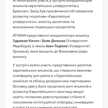
ATHENA взяли участь у зустрічі координаторів
альянсів європейських університетів у
Брюсселі. Захід був присвячений обговоренню
розвитку ініціативи «Європейські
університети», аналізу досягнень та
визначенню подальших пріоритетів.
ATHENA представили координатори альянсу
Здравко Качич
і
Боян Долшак
(Університет
Марібора), а також
Іоан Тодінка
(Університет
Орлеана), який входить до Виконавчої ради
альянсу.
У зустрічі взяли участь представники десятків
європейських альянсів, що створило важливу
платформу для діалогу з Європейською
комісією та обміну досвідом між партнерами.
Основну увагу було приділено ролі альянсів у
розвитку Європейського простору вищої
освіти, питанням довгострокової стійкості,
посиленню інституційної співпраці, інноваціям
в освіті та розширенню можливостей