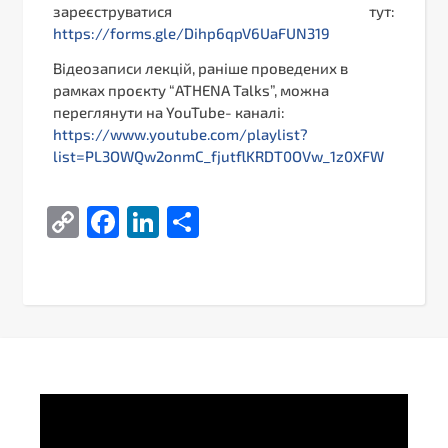
зареєструватися тут:
https://forms.gle/Dihp6qpV6UaFUN319
Відеозаписи лекцій, раніше проведених в
рамках проєкту “ATHENA Talks”, можна
переглянути на YouTube- каналі:
https://www.youtube.com/playlist?
list=PL3OWQw2onmC_fjutflKRDT0OVw_1z0XFW
Copy
Facebook
LinkedIn
Поділитися
Link
Video
Player