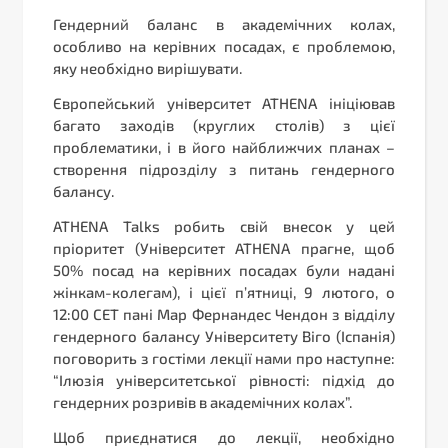
Гендерний баланс в академічних колах,
особливо на керівних посадах, є проблемою,
яку необхідно вирішувати.
Європейський університет ATHENA ініціював
багато заходів (круглих столів) з цієї
проблематики, і в його найближчих планах –
створення підрозділу з питань гендерного
балансу.
ATHENA Talks робить свій внесок у цей
пріоритет (Університет ATHENA прагне, щоб
50% посад на керівних посадах були надані
жінкам-колегам), і цієї п’ятниці, 9 лютого, о
12:00 СЕТ пані Мар Фернандес Чендон з відділу
гендерного балансу Університету Віго (Іспанія)
поговорить з гостіми лекції нами про наступне:
“Ілюзія університетської рівності: підхід до
гендерних розривів в академічних колах”.
Щоб приєднатися до лекції, необхідно