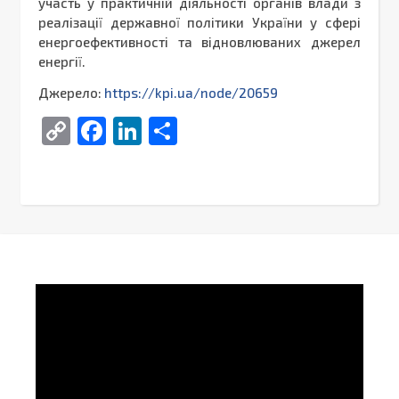
участь у практичній діяльності органів влади з
реалізації державної політики України у сфері
енергоефективності та відновлюваних джерел
енергії.
Джерело:
https://kpi.ua/node/20659
Copy
Facebook
LinkedIn
Поділитися
Link
Video
Player