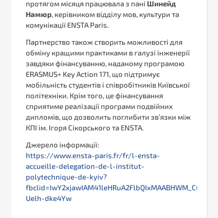
протягом місяця працювала з пані
Шинейд
Намюр
, керівником відділу мов, культури та
комунікації ENSTA Paris.
Партнерство також створить можливості для
обміну кращими практиками в галузі інженерії
завдяки фінансуванню, наданому програмою
ERASMUS+ Key Action 171, що підтримує
мобільність студентів і співробітників Київської
політехніки. Крім того, це фінансування
сприятиме реалізації програми подвійних
дипломів, що дозволить поглибити зв’язки між
КПІ ім. Ігоря Сікорського та ENSTA.
Джерело інформації:
https://www.ensta-paris.fr/fr/l-ensta-
accueille-delegation-de-l-institut-
polytechnique-de-kyiv?
fbclid=IwY2xjawIAM41leHRuA2FlbQIxMAABHWM_COYF15
Uelh-dke4Yw