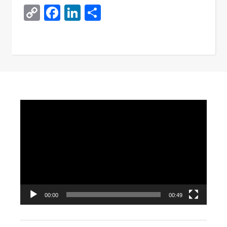
Copy
Facebook
LinkedIn
Поділитися
Link
Video
Player
00:00
00:49