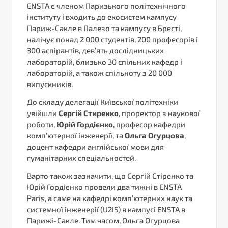
ENSTA є членом Паризького політехнічного
інституту і входить до екосистем кампусу
Париж-Сакле в Палезо та кампусу в Бресті,
налічує понад 2 000 студентів, 200 професорів і
300 аспірантів, дев’ять дослідницьких
лабораторій, близько 30 спільних кафедр і
лабораторій, а також спільноту з 20 000
випускників.
До складу делегації Київської політехніки
увійшли
Сергій Стиренко
, проректор з наукової
роботи,
Юрій Гордієнко
, професор кафедри
комп’ютерної інженерії, та
Ольга Огурцова
,
доцент кафедри англійської мови для
гуманітарних спеціальностей.
Варто також зазначити, що Сергій Стіренко та
Юрій Гордієнко провели два тижні в ENSTA
Paris, а саме на кафедрі комп’ютерних наук та
системної інженерії (U2IS) в кампусі ENSTA в
Парижі-Сакле. Тим часом, Ольга Огурцова