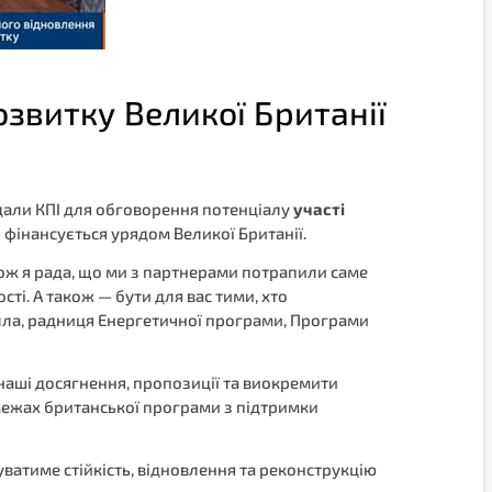
озвитку Великої Британії
ідали КПІ для обговорення потенціалу
участі
фінансується урядом Великої Британії.
 Тож я рада, що ми з партнерами потрапили саме
сті. А також — бути для вас тими, хто
валла, радниця Енергетичної програми, Програми
наші досягнення, пропозиції та виокремити
 межах британської програми з підтримки
уватиме стійкість, відновлення та реконструкцію