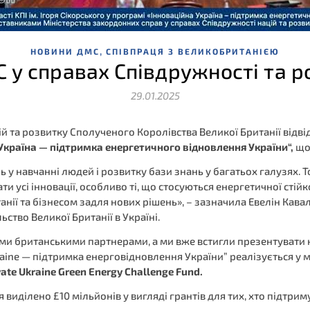
,
НОВИНИ ДМС
СПІВПРАЦЯ З ВЕЛИКОБРИТАНІЄЮ
 у справах Співдружності та р
29.01.2025
й та розвитку Сполученого Королівства Великої Британії відв
Україна — підтримка енергетичного відновлення України
“
,
що 
ль у навчанні людей і розвитку бази знань у багатьох галузях.
ти усі інновації, особливо ті, що стосуються енергетичної стійко
танії та бізнесом задля нових рішень», – зазначила Евелін Ка
ьство Великої Британії в Україні.
ми британськими партнерами, а ми вже встигли презентувати 
raine — підтримка енерговідновлення України” реалізується у
ate Ukraine Green Energy Challenge Fund.
виділено £10 мільйонів у вигляді грантів для тих, хто підтрим