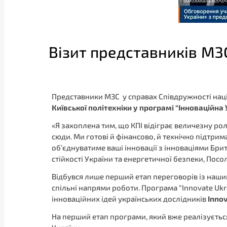
Візит представників МЗС
Представники МЗС у справах Співдружності наці
Київської політехніки у програмі
“
Інноваційна 
«Я захоплена тим, що КПІ відіграє величезну ро
сюди. Ми готові й фінансово, й технічно підтрима
обʼєднуватиме ваші інновації з інноваціями Бри
стійкості України та енергетичної безпеки, Посол
Відбувся лише перший етап переговорів із наши
спільні напрями роботи. Програма “Innovate Uk
інноваційних ідей українських дослідників
Innov
На перший етап програми, який вже реалізується 