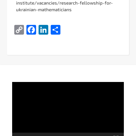
institute/vacancies/research-fellowship-for-
ukrainian-mathematicians
Copy
Facebook
LinkedIn
Поділитися
Link
Video
Player