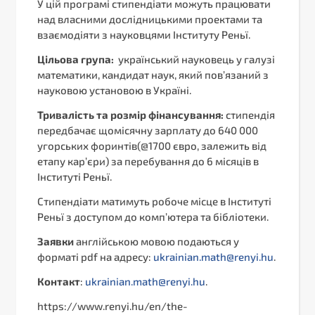
У цій програмі стипендіати можуть працювати
над власними дослідницькими проектами та
взаємодіяти з науковцями Інституту Реньї.
Цільова група:
український науковець у галузі
математики, кандидат наук, який пов’язаний з
науковою установою в Україні.
Тривалість та розмір фінансування:
стипендія
передбачає щомісячну зарплату до 640 000
угорських форинтів(@1700 євро, залежить від
етапу кар’єри) за перебування до 6 місяців в
Інституті Реньї.
Стипендіати матимуть робоче місце в Інституті
Реньї з доступом до комп’ютера та бібліотеки.
Заявки
англійською мовою подаються у
форматі pdf на адресу:
ukrainian.math@renyi.hu
.
Контакт
:
ukrainian.math@renyi.hu
.
https://www.renyi.hu/en/the-