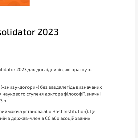
olidator 2023
idator 2023 для дослідників, які прагнуть
 («знизу-догори») без заздалегідь визначених
я наукового ступеня доктора філософії, значні
3 р.
иймаюча установа або Host Institution). Це
ній з держав-членів ЄС або асоційованих