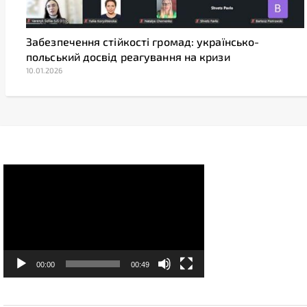
Забезпечення стійкості громад: українсько-
польський досвід реагування на кризи
10.01.2026
Video
Player
00:00
00:49