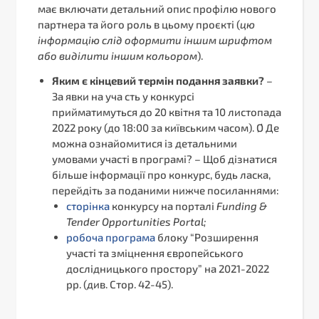
має включати детальний опис профілю нового
партнера та його роль в цьому проєкті (
цю
інформацію слід оформити іншим шрифтом
або виділити іншим кольором
).
Яким є кінцевий термін подання заявки?
–
За явки на уча сть у конкурсі
прийматимуться до 20 квітня та 10 листопада
2022 року (до 18:00 за київським часом). Ø Де
можна ознайомитися із детальними
умовами участі в програмі? – Щоб дізнатися
більше інформації про конкурс, будь ласка,
перейдіть за поданими нижче посиланнями:
сторінка
конкурсу на порталі
Funding &
Tender Opportunities Portal;
робоча програма
блоку “Розширення
участі та зміцнення європейського
дослідницького простору” на 2021-2022
рр. (див. Стор. 42-45).