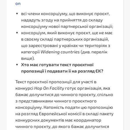
on
всі члени консорціуму, що виконує проєкт,
нададуть згоду на прийняття до складу
консорціуму нової партнерської організації;
консорціум, який виконує проєкт, ще не має
в своєму складі партнерських організацій,
що зареєстровані у країнах чи територіях з
категорії
Widening
countries
(див. перелік
вище).
Хто має готувати текст проєктної
пропозиції і подавати її на розгляд ЄК?
Текст проєктної пропозиції для участі в
конкурсі
Hop
On
Facility
готує організація, яка
бажає долучитися до чинного проєкту, спільно
з представниками чинного проєктного
консорціуму. Натомість подати цю пропозицію
на розгляд Європейської комісії в складі пакету
конкурсних документів має координатор
чинного проєкту, до якого бажає долучитися