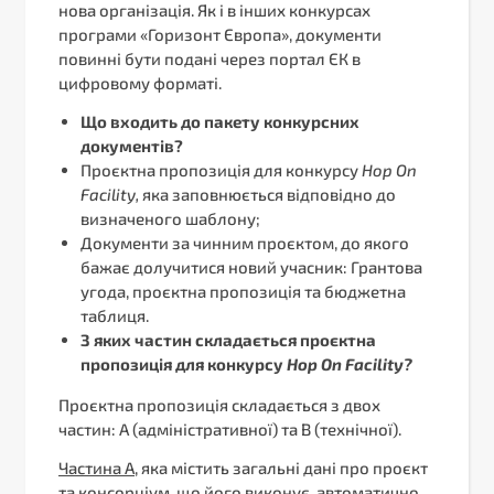
нова організація. Як і в інших конкурсах
програми «Горизонт Європа», документи
повинні бути подані через портал ЄК в
цифровому форматі.
Що входить до пакету конкурсних
документів?
Проєктна пропозиція для конкурсу
Hop
On
Facility
,
яка заповнюється відповідно до
визначеного шаблону;
Документи за чинним проєктом, до якого
бажає долучитися новий учасник: Грантова
угода, проєктна пропозиція та бюджетна
таблиця.
З яких частин складається проєктна
пропозиція для конкурсу
Hop
On
Facility
?
Проєктна пропозиція складається з двох
частин: А (адміністративної) та В (технічної).
Частина А,
яка містить загальні дані про проєкт
та консорціум, що його виконує, автоматично