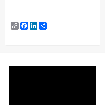
Copy
Facebook
LinkedIn
Поділитися
Link
Video
Player