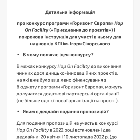
Детальна інформація
про конкурс програми «Горизонт Європа»
Hop
On Facility
(«Приєднання до проєктів»)
і
покрокова інструкція для участі в ньому
для
науковців КПІ ім. Ігоря Сікорського
В чому полягає ідея конкурсу?
В межах конкурсу
Hop
On
Facility
до виконання
чинних дослідницько-інноваційних проєктів,
на які вже було виділено фінансування з
бюджету програми «Горизонт Європа», можуть
долучатися додаткові партнерські організації
(не більше однієї нової організації на проєкт).
Яким є дедлайн подання пропозицій?
Для подання пропозицій на участь в конкурсі
Hop
On
Facility
в 2022 році встановлені два
дедлайни:
20 квітня
і
10 листопада
2022 р. (до