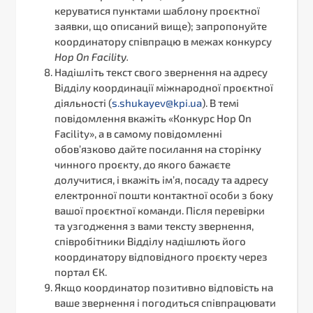
керуватися пунктами шаблону проєктної
заявки, що описаний вище); запропонуйте
координатору співпрацю в межах конкурсу
Hop
On
Facility
.
Надішліть текст свого звернення на адресу
Відділу координації міжнародної проєктної
діяльності (
s.shukayev@kpi.ua
). В темі
повідомлення вкажіть «Конкурс Hop On
Facility», а в самому повідомленні
обов’язково дайте посилання на сторінку
чинного проєкту, до якого бажаєте
долучитися, і вкажіть ім’я, посаду та адресу
електронної пошти контактної особи з боку
вашої проєктної команди. Після перевірки
та узгодження з вами тексту звернення,
співробітники Відділу надішлють його
координатору відповідного проєкту через
портал ЄК.
Якщо координатор позитивно відповість на
ваше звернення і погодиться співпрацювати