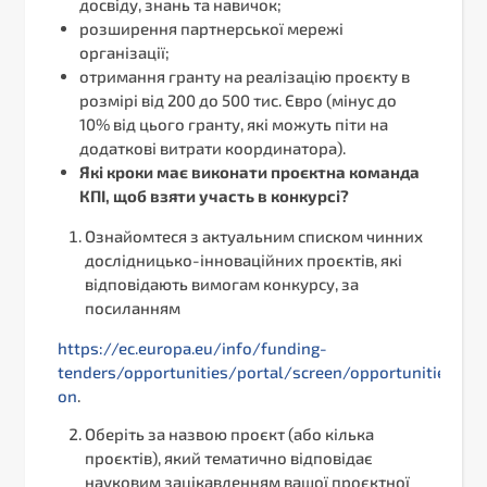
досвіду, знань та навичок;
розширення партнерської мережі
організації;
отримання гранту на реалізацію проєкту в
розмірі від 200 до 500 тис. Євро (мінус до
10% від цього гранту, які можуть піти на
додаткові витрати координатора).
Які кроки має виконати проєктна команда
КПІ, щоб взяти участь в конкурсі?
Ознайомтеся з актуальним списком чинних
дослідницько-інноваційних проєктів, які
відповідають вимогам конкурсу, за
посиланням
https://ec.europa.eu/info/funding-
tenders/opportunities/portal/screen/opportunities/ho
on
.
Оберіть за назвою проєкт (або кілька
проєктів), який тематично відповідає
науковим зацікавленням вашої проєктної