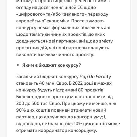
матимуть пропозиції, які є релевантними з
огляду на досягнення цілей ЄС щодо
«цифрового» та/або «зеленого» переходу
європейської економіки. Проте в умовах
конкурсу немає формальних обмежень ані
щодо тематики чинних проєктів, до яких
доєднуються нові партнери, ані щодо змісту
проєктних дій, які нові партнери планують
виконати в межах чинного проєкту.
Яким є бюджет конкурсу?
Загальний бюджет конкурсу
Hop
On
Facility
становить 40 млн. Євро. В 2022 році в межах
конкурсу будуть підтримані 80 проєктів.
Бюджет одного проєкту може становити від
200 до 500 тис. Євро. При цьому не менше, ніж
90% цих коштів повинен отримати новий
партнер, що долучився до консорціуму; і,
відповідно, не більше, ніж 10% цих коштів може
отримати координатор консорціуму.