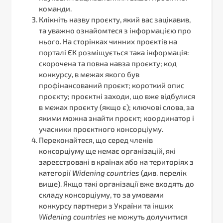
команди.
Клікніть назву проєкту, який вас зацікавив,
та уважно ознайомтеся з інформацією про
нього. На сторінках чинних проєктів на
порталі ЄК розміщується така інформація:
скорочена та повна навза проєкту; код
конкурсу, в межах якого був
профінансований проєкт; короткий опис
проєкту; проєктні заходи, що вже відбулися
в межах проєкту (якщо є); ключові слова, за
якими можна знайти проєкт; координатор і
учасники проєктного консорціуму.
Переконайтеся, що серед членів
консорціуму ще немає організацій, які
зареєстровані в країнах або на територіях з
категорії
Widening
countries
(див. перелік
вище). Якщо такі організації вже входять до
складу консорціуму, то за умовами
конкурсу партнери з України та інших
Widening
countries
не можуть долучитися