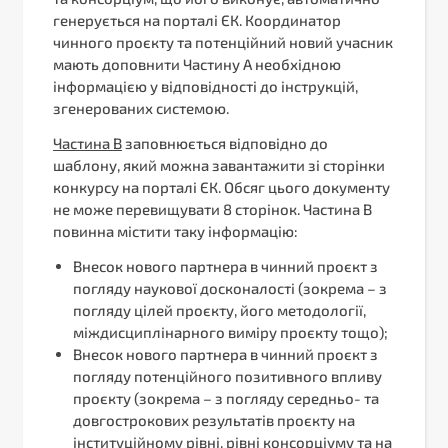
генерується на порталі ЄК. Координатор
чинного проєкту та потенційний новий учасник
мають доповнити Частину А необхідною
інформацією у відповідності до інструкцій,
згенерованих системою.
Частина В
заповнюється відповідно до
шаблону, який можна завантажити зі сторінки
конкурсу на порталі ЄК. Обсяг цього документу
не може перевищувати 8 сторінок. Частина В
повинна містити таку інформацію:
Внесок нового партнера в чинний проєкт з
погляду наукової досконалості (зокрема – з
погляду цілей проєкту, його методології,
міждисциплінарного виміру проєкту тощо);
Внесок нового партнера в чинний проєкт з
погляду потенційного позитивного впливу
проєкту (зокрема – з погляду середньо- та
довгострокових результатів проєкту на
інституційному рівні, рівні консорціуму та на