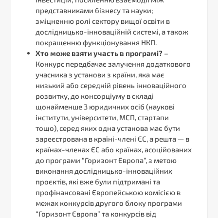
представниками бізнесу та науки;
зміцненню ролі сектору вищої освіти в
дослідницько-інноваційній системі, а також
покращенню функціонування НКП.
Хто може взяти участь в програмі?
–
Конкурс передбачає залучення додаткового
учасника з установи з країни, яка має
низький або середній рівень інноваційного
розвитку, до консорціуму в складі
щонайменше 3 юридичних осіб (наукові
інститути, університети, МСП, стартапи
тощо), серед яких одна установа має бути
зареєстрована в країні-члені ЄС, а решта — в
країнах-членах ЄС або країнах, асоційованих
до програми “Горизонт Європа”, з метою
виконання дослідницько-інноваційних
проєктів, які вже були підтримані та
профінансовані Європейською комісією в
межах конкурсів другого блоку програми
“Горизонт Європа” та конкурсів від