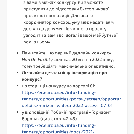
з вами в межах конкурсу, ви зможете
приступити до підготовки 8-сторінкової
проєктної пропозиції. Для цього
координатор консорціуму має надати вам
доступ до документів чинного проєкту і
узгодити з вами всі деталі вашої майбутньої
ролі в ньому.
Пам’ятайте, що перший дедлайн конкурсу
Hop
On
Facility
спливає 20 квітня 2022 року,
тому треба діяти максимально оперативно.
Де знайти детальнішу інформацію про
конкурс?
на сторінці конкурсу на порталі ЄК:
https://ec.europa.eu/info/funding-
tenders/opportunities/portal/screen/opportunities/
details/horizon-widera-2022-access-07-01
;
у відповідній Робочій програмі «Горизонт
Європа» (див. стор. 42-45):
https://ec.europa.eu/info/funding-
tenders/opportunities/docs/2021-