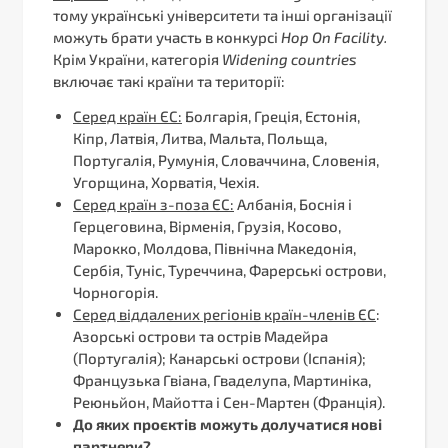
тому українські університети та інші організації
можуть брати участь в конкурсі
Hop
On
Facility
.
Крім України, категорія
Widening
countries
включає такі країни та території:
Серед країн ЄС:
Болгарія, Греція, Естонія,
Кіпр, Латвія, Литва, Мальта, Польща,
Португалія, Румунія, Словаччина, Словенія,
Угорщина, Хорватія, Чехія.
Серед країн з-поза ЄС:
Албанія, Боснія і
Герцеговина, Вірменія, Грузія, Косово,
Марокко, Молдова, Північна Македонія,
Сербія, Туніс, Туреччина, Фарерські острови,
Чорногорія.
Серед віддалених регіонів країн-членів ЄС
:
Азорські острови та острів Мадейра
(Португалія); Канарські острови (Іспанія);
Французька Гвіана, Гваделупа, Мартиніка,
Реюньйон, Майотта і Сен-Мартен (Франція).
До яких проєктів можуть долучатися нові
партнери?