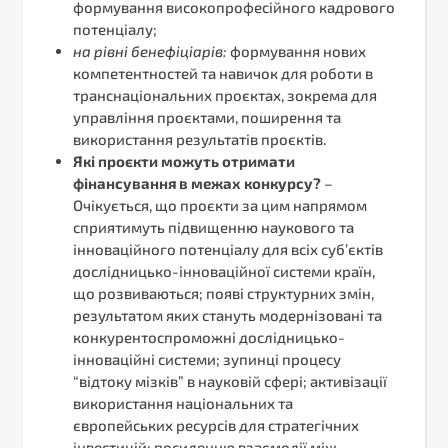
формування високопрофесійного кадрового
потенціалу;
на рівні бенефіціарів:
формування нових
компетентностей та навичок для роботи в
транснаціональних проєктах, зокрема для
управління проєктами, поширення та
використання результатів проєктів.
Які проєкти можуть отримати
фінансування в межах конкурсу?
–
Очікується, що проєкти за цим напрямом
сприятимуть підвищенню наукового та
інноваційного потенціалу для всіх суб’єктів
дослідницько-інноваційної системи країн,
що розвиваються; появі структурних змін,
результатом яких стануть модернізовані та
конкурентоспроможні дослідницько-
інноваційні системи; зупинці процесу
“відтоку мізків” в науковій сфері; активізації
використання національних та
європейських ресурсів для стратегічних
інвестицій; посиленню взаємодії між