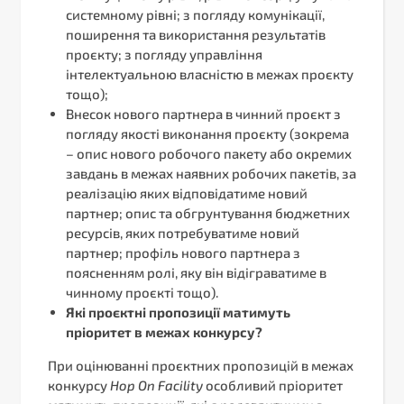
системному рівні; з погляду комунікації,
поширення та використання результатів
проєкту; з погляду управління
інтелектуальною власністю в межах проєкту
тощо);
Внесок нового партнера в чинний проєкт з
погляду якості виконання проєкту (зокрема
– опис нового робочого пакету або окремих
завдань в межах наявних робочих пакетів, за
реалізацію яких відповідатиме новий
партнер; опис та обгрунтування бюджетних
ресурсів, яких потребуватиме новий
партнер; профіль нового партнера з
поясненням ролі, яку він відіграватиме в
чинному проєкті тощо).
Які проєктні пропозиції матимуть
пріоритет в межах конкурсу?
При оцінюванні проєктних пропозицій в межах
конкурсу
Hop
On
Facility
особливий пріоритет