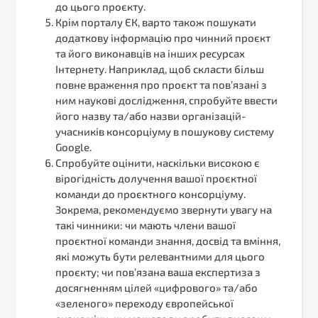
до цього проєкту.
Крім порталу ЄК, варто також пошукати
додаткову інформацію про чинний проєкт
та його виконавців на інших ресурсах
Інтернету. Наприклад, щоб скласти більш
повне враження про проєкт та пов’язані з
ним наукові дослідження, спробуйте ввести
його назву та/або назви організацій-
учасників консорціуму в пошукову систему
Google.
Спробуйте оцінити, наскільки високою є
вірогідність долучення вашої проєктної
команди до проєктного консорціуму.
Зокрема, рекомендуємо звернути увагу на
такі чинники: чи мають члени вашої
проєктної команди знання, досвід та вміння,
які можуть бути релевантними для цього
проєкту; чи пов’язана ваша експертиза з
досягненням цілей «цифрового» та/або
«зеленого» переходу європейської