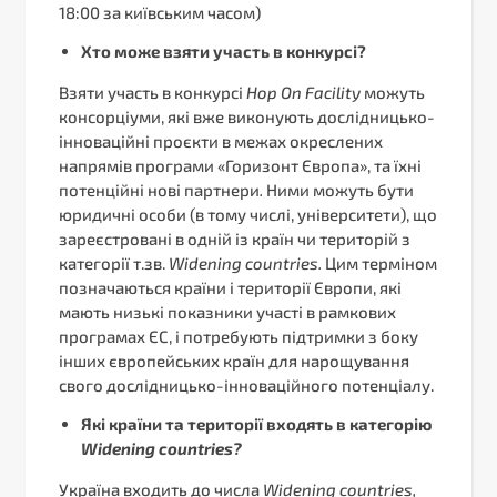
18:00 за київським часом)
Хто може взяти участь в конкурсі?
Взяти участь в конкурсі
Hop
On
Facility
можуть
консорціуми, які вже виконують дослідницько-
інноваційні проєкти в межах окреслених
напрямів програми «Горизонт Європа», та їхні
потенційні нові партнери
.
Ними можуть бути
юридичні особи (в тому числі, університети), що
зареєстровані в одній із країн чи територій з
категорії т.зв.
Widening
countries
.
Цим терміном
позначаються країни і території Європи, які
мають низькі показники участі в рамкових
програмах ЄС, і потребують підтримки з боку
інших європейських країн для нарощування
свого дослідницько-інноваційного потенціалу.
Які країни та території входять в категорію
Widening countries
?
Україна
входить до числа
Widening
countries
,