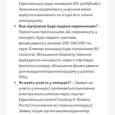
Європейської ради інновацій (
EIC pathfinder
).
Залучення додаткового учасника може
відбутися виключно за згоди всіх членів
консорціуму.
Яка підтримка буде надана переможцям?
–
Проєктним пропозиціям, які переможуть у
конкурсі, буде надано грантове
фінансування у розмірі 200-500 000 тис.
євро. В межах конкурсу буде підтримано 80
проєктів. Збільшення бюджету повинне
відбуватися на користь нового партнера
(виняток складає збільшення фінансування
для координатора консорціуму у розмірі
10%).
Як взяти участь у конкурсі?
– Заявки на
участь у конкурсі приймаються виключно
електронним шляхом через портал
Європейської комісії
Funding & Tenders
Portal
(
посилання
на сторінку конкурсу).
Заявку подає організаціякоординатор