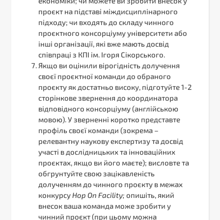
економіки; чи можете ви зробити внесок у
проєкт на підставі міждисциплінарного
підходу; чи входять до складу чинного
проєктного консорціуму університети або
інші організації, які вже мають досвід
співпраці з КПІ ім. Ігоря Сікорського.
Якщо ви оцінили вірогідність долучення
своєї проєктної команди до обраного
проєкту як достатньо високу, підготуйте 1-2
сторінкове звернення до координатора
відповідного консорціуму (англійською
мовою). У зверненні коротко представте
профіль своєї команди (зокрема –
релевантну наукову експертизу та досвід
участі в дослідницьких та інноваційних
проєктах, якщо ви його маєте); висловте та
обгрунтуйте свою зацікавленість
долученням до чинного проєкту в межах
конкурсу
Hop
On
Facility
;
опишіть, який
внесок ваша команда може зробити у
чинний проєкт (при цьому можна