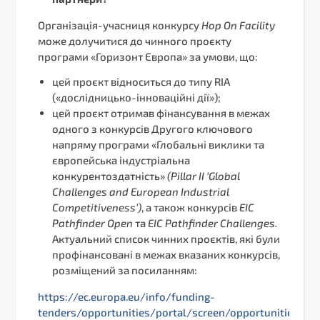
Організація-учасниця конкурсу
Hop
On
Facility
може долучитися до чинного проєкту
програми «Горизонт Європа» за умови, що:
цей проєкт відноситься до типу RIA
(«дослідницько-інноваційні дії»);
цей проєкт отримав фінансування в межах
одного з конкурсів Другого ключового
напряму програми «Глобальні виклики та
європейська індустріальна
конкурентоздатність»
(
Pillar
II
‘
Global
Challenges
and
European
Industrial
Competitiveness
’)
, а також конкурсів
EIC
Pathfinder
Open
та
EIC
Pathfinder
Challenges
.
Актуальний список чинних проєктів, які були
профінансовані в межах вказаних конкурсів,
розміщений за посиланням:
https://ec.europa.eu/info/funding-
tenders/opportunities/portal/screen/opportunities/ho