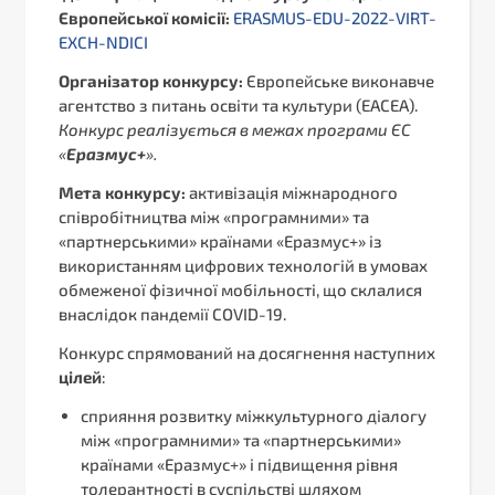
Європейської комісії:
ERASMUS-EDU-2022-VIRT-
EXCH-NDICI
Організатор конкурсу:
Європейське виконавче
агентство з питань освіти та культури (EACEA).
Конкурс реалізується в межах програми ЄС
«
Еразмус+
».
Мета конкурсу:
активізація міжнародного
співробітництва між «програмними» та
«партнерськими» країнами «Еразмус+» із
використанням цифрових технологій в умовах
обмеженої фізичної мобільності, що склалися
внаслідок пандемії COVID-19.
Конкурс спрямований на досягнення наступних
цілей
:
сприяння розвитку міжкультурного діалогу
між «програмними» та «партнерськими»
країнами «Еразмус+» і підвищення рівня
толерантності в суспільстві шляхом