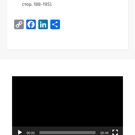
стор. 188-195).
Copy
Facebook
LinkedIn
Поділитися
Link
Video
Player
00:00
00:49