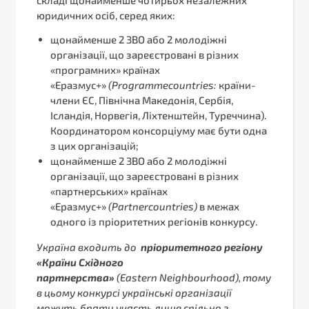
юридичних осіб, серед яких:
щонайменше 2 ЗВО або 2 молодіжні
організації, що зареєстровані в різних
«програмних» країнах
«Еразмус+»
(Programme
countries:
країни-
члени ЄС, Північна Македонія, Сербія,
Ісландія, Норвегія, Ліхтенштейн, Туреччина).
Координатором консорціуму має бути одна
з цих організацій;
щонайменше 2 ЗВО або 2 молодіжні
організації, що зареєстровані в різних
«партнерських» країнах
«Еразмус+»
(Partner
countries)
в межах
одного із пріоритетних регіонів конкурсу.
Україна входить до
пріоритетного регіону
«Країни Східного
партнерства»
(Eastern Neighbourhood), тому
в цьому конкурсі українські організації
можуть брати участь лише спільно з