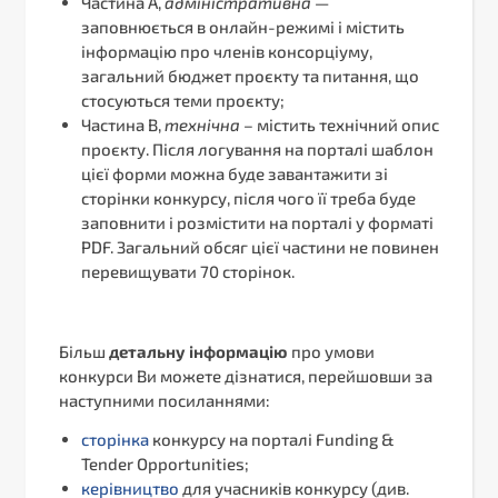
Частина А,
адміністративна
—
заповнюється в онлайн-режимі і містить
інформацію про членів консорціуму,
загальний бюджет проєкту та питання, що
стосуються теми проєкту;
Частина В,
технічна
– містить технічний опис
проєкту. Після логування на порталі шаблон
цієї форми можна буде завантажити зі
сторінки конкурсу, після чого її треба буде
заповнити і розмістити на порталі у форматі
PDF. Загальний обсяг цієї частини не повинен
перевищувати 70 сторінок.
Більш
детальну інформацію
про умови
конкурси Ви можете дізнатися, перейшовши за
наступними посиланнями:
сторінка
конкурсу на порталі Funding &
Tender Opportunities;
керівництво
для учасників конкурсу (див.