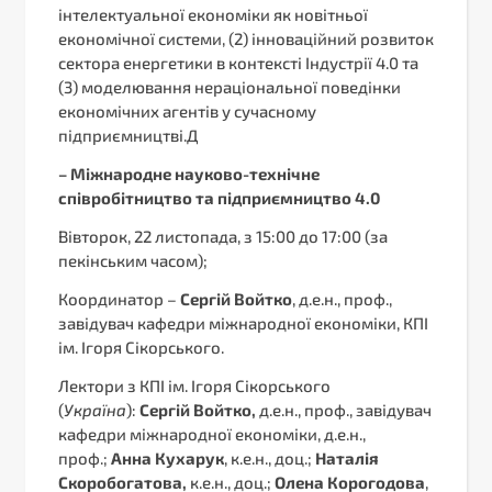
інтелектуальної економіки як новітньої
економічної системи, (2) інноваційний розвиток
сектора енергетики в контексті Індустрії 4.0 та
(3) моделювання нераціональної поведінки
економічних агентів у сучасному
підприємництві.Д
–
Міжнародне науково-технічне
співробітництво та підприємництво 4.0
Вівторок, 22 листопада, з 15:00 до 17:00 (за
пекінським часом);
Координатор –
Сергій Войтко
, д.е.н., проф.,
завідувач кафедри міжнародної економіки, КПІ
ім. Ігоря Сікорського.
Лектори з КПІ ім. Ігоря Сікорського
(
Україна
):
Сергій Войтко,
д.е.н., проф., завідувач
кафедри міжнародної економіки, д.е.н.,
проф.;
Анна Кухарук
, к.е.н., доц.;
Наталія
Скоробогатова,
к.е.н., доц.;
Олена Корогодова
,