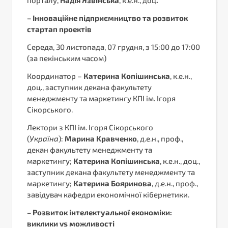
–
Інноваційне підприємництво та розвиток
стартап проектів
Середа, 30 листопада, 07 грудня, з 15:00 до 17:00
(за пекінським часом)
Координатор –
Катерина Копішинська
, к.е.н.,
доц., заступник декана факультету
менеджменту та маркетингу КПІ ім. Ігоря
Сікорського.
Лектори з КПІ ім. Ігоря Сікорського
(
Україна
):
Марина Кравченко
, д.е.н., проф.,
декан факультету менеджменту та
маркетингу;
Катерина Копішинська
, к.е.н., доц.,
заступник декана факультету менеджменту та
маркетингу;
Катерина Бояринова
, д.е.н., проф.,
завідувач кафедри економічної кібернетики.
–
Розвиток інтелектуальної економіки:
виклики vs можливості