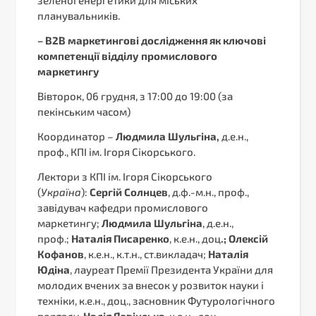
планувальників.
–
B2B маркетингові дослідження як ключові
компетенції відділу промислового
маркетингу
Вівторок, 06 грудня, з 17:00 до 19:00 (за
пекінським часом)
Координатор –
Людмила Шульгіна,
д.е.н.,
проф., КПІ ім. Ігоря Сікорського.
Лектори з КПІ ім. Ігоря Сікорського
(
Україна
):
Сергій Солнцев
, д.ф.-м.н., проф.,
завідувач кафедри промислового
маркетингу;
Людмила Шульгіна
, д.е.н.,
проф.;
Наталія Писаренко
, к.е.н., доц
.; Олексій
Кофанов
, к.е.н., к.т.н., ст.викладач;
Наталія
Юдіна
, лауреат Премії Президента України для
молодих вчених за внесок у розвиток науки і
техніки, к.е.н., доц., засновник Футурологічного
порталу,
Надія Язвінська
, к.е.н., доц
.