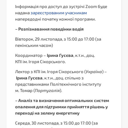
Інформація про доступ до зустрічі Zoom буде
надана
зареєстрованим учасникам
напередодні початку кожної програми.
–
Розпізнавання поведінки водія
Вівторок, 29 листопада, з 15:00 до 17:00 (за
пекінським часом)
Координатор –
Ірина Гусєва
, к.т.н., доц.
КПІ ім. Ігоря Сікорського.
Лектор з КПІ ім. Ігоря Сікорського (
Україна
) –
Ірина Гусєва
, к.т.н., доц. спільно з
представниками Політехнічного інституту
м. Томар (
Португалія
).
–
Аналіз та визначення оптимальних систем
опалення для підтримки прийняття рішень у
переході на зелену енергетику
Середа, 30 листопада, з 15:00 до 17:00 (за