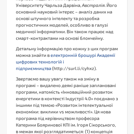
Університету Чарльза Дарвіна,
Австралія
. Його
основний науковий інтерес – аналіз даних на
основі штучного інтелекту та розробка
прогностичних моделей, особливо в галузі
медичної інформатики. Він також працює над
смарт-контрактами на основі блокчейну.
Детальну інформацію про кожну з цих програм
можна знайти в
електронній брошурі Академії
цифрових технологій і
підприємництва
(http://surl.li/cyhxz).
Звертаємо вашу увагу також на зміну в
програмі – видалено деякі раніше заплановані
програми, натомість «Інноваційний розвиток
енергетики в контексті Індустрії 4.0» поєднано з
іншими під темою «Розвиток інтелектуальної
економіки: виклики vs можливості». Ця нова
програма під керівництвом професора
Катерини Бояринової КПІ ім. Ігоря Сікорського,
в межах якої розглядатиметься: (1) концепція