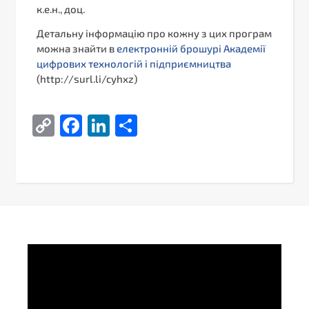
к.е.н., доц.
Детальну інформацію про кожну з цих програм
можна знайти в
електронній брошурі Академії
цифрових технологій і підприємництва
(http://surl.li/cyhxz)
Copy
Facebook
LinkedIn
Поділитися
Link
Video
Player