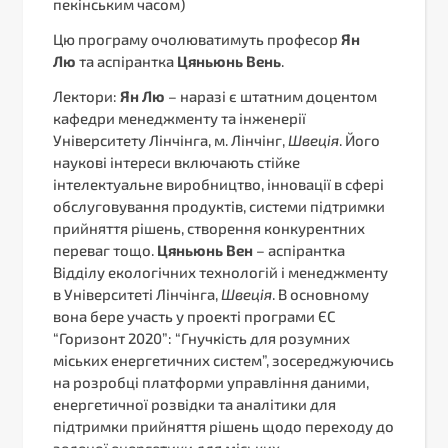
пекінським часом)
Цю програму очолюватимуть професор
Ян
Лю
та аспірантка
Цяньюнь Вень
.
Лектори:
Ян Лю
– наразі є штатним доцентом
кафедри менеджменту та інженерії
Університету Лінчінга, м. Лінчінг,
Швеція
. Його
наукові інтереси включають стійке
інтелектуальне виробництво, інновації в сфері
обслуговування продуктів, системи підтримки
прийняття рішень, створення конкурентних
переваг тощо.
Цяньюнь Вен
– аспірантка
Відділу екологічних технологій і менеджменту
в Університеті Лінчінга,
Швеція
. В основному
вона бере участь у проекті програми ЄС
“Горизонт 2020”: “Гнучкість для розумних
міських енергетичних систем”, зосереджуючись
на розробці платформи управління даними,
енергетичної розвідки та аналітики для
підтримки прийняття рішень щодо переходу до
зеленої енергетики для міських