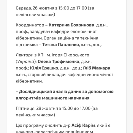
Середа, 26 жовтня з 15:00 до 17:00 (за
пекінським часом)
Координатор –
Катерина Бояринова
, д.е.н.,
проф., завідувач кафедри економічної
кібернетики. Організаційна та технічна
підтримка –
Тетяна Павленко
, к.е.н., доц.
Лектори з КПІ ім. Ігоря Сікорського
(
Україна
):
Олена Трофименко
, д.е.н.,
проф.;
Юлія Єрешко
, д.е.н., доц.;
Гліб Мажара
,
к.е.н., старший викладач кафедри економічної
кібернетики.
–
Дослідницький аналіз даних за допомогою
алгоритмів машинного навчання
П’ятниця, 28 жовтня з 15:00 до 17:00 (за
пекінським часом)
Цю програму очолить д-р
Асіф Карім
, який є
науково-педагогічним працівником