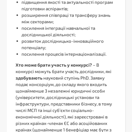
підвищення якості та актуальності програм
підготовки аспірантів;
розширення співпраці та трансферу знань
між секторами;
посилення інтеграції навчальної та
дослідницької діяльності;
розвиток дослідницько-інноваційного
потенціалу;
посилення процесів інтернаціоналізації.
Хто може брати участь у конкурсі
?
– В
конкурсі можуть брати участь дослідники, які
здобувають
науковий ступінь PhD. Заявку
подає консорціум, до складу якого входить
щонайменше 3 незалежні юридичні особи
(університети, дослідницькі установи та
інфраструктури, представники бізнесу, в тому
числі МСП та інші суб’єкти соціально-
економічної діяльності), які зареєстровані в
різних країнах-членах ЄС або асоційованих
країнах (щонайменше 1 бенефіціар має бути з