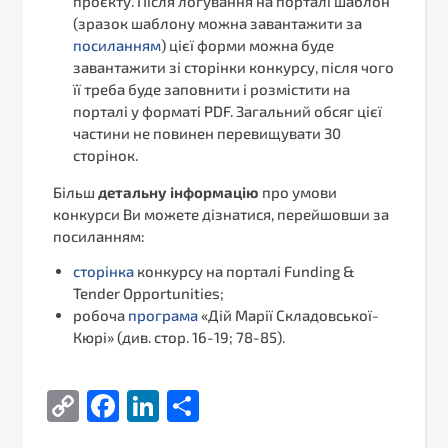
проєкту. Після логування на порталі шаблон
(зразок шаблону можна завантажити за
посиланням
) цієї форми можна буде
завантажити зі сторінки конкурсу, після чого
її треба буде заповнити і розмістити на
порталі у форматі PDF. Загальний обсяг цієї
частини не повинен перевищувати 30
сторінок.
Більш
детальну інформацію
про умови
конкурси Ви можете дізнатися, перейшовши за
посиланням:
сторінка
конкурсу на порталі Funding &
Tender Opportunities;
робоча
програма
«Дій Марії Складовської-
Кюрі» (див. стор. 16-19; 78-85).
Copy
Facebook
LinkedIn
Поділитися
Link