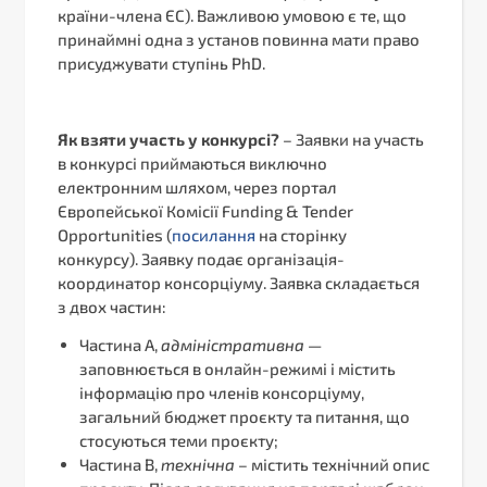
країни-члена ЄС). Важливою умовою є те, що
принаймні одна з установ повинна мати право
присуджувати ступінь PhD.
Як взяти участь у конкурсі?
– Заявки на участь
в конкурсі приймаються виключно
електронним шляхом, через портал
Європейської Комісії Funding & Tender
Opportunities (
посилання
на сторінку
конкурсу). Заявку подає організація-
координатор консорціуму. Заявка складається
з двох частин:
Частина А,
адміністративна
—
заповнюється в онлайн-режимі і містить
інформацію про членів консорціуму,
загальний бюджет проєкту та питання, що
стосуються теми проєкту;
Частина В,
технічна
– містить технічний опис