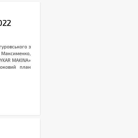
2022
гуровського з
Б. Максименко,
AYKAR MAKINA»
роковий план