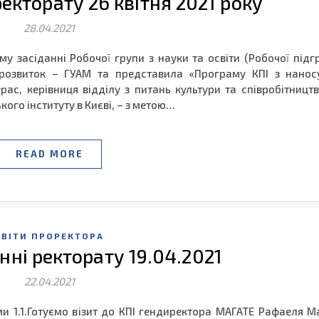
ректорату 26 квітня 2021 року
28.04.2021
му засіданні Робочої групи з науки та освіти (Робочої підг
й розвиток – ГУАМ та представила «Програму КПІ з нанос
ерас, керівниця відділу з питань культури та співробітницт
ого інституту в Києві, – з метою…
READ MORE
ЗВІТИ ПРОРЕКТОРА
анні ректорату 19.04.2021
22.04.2021
и 1.1.Готуємо візит до КПІ гендиректора МАГАТЕ Рафаеля Ма