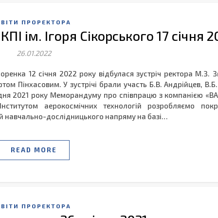
ЗВІТИ ПРОРЕКТОРА
КПІ ім. Ігоря Сікорського 17 січня 
26.01.2022
оренка 12 січня 2022 року відбулася зустріч ректора М.З. З
том Пінхасовим. У зустрічі брали участь Б.В. Андрійцев, В.
удня 2021 року Меморандуму про співпрацю з компанією «B
 Інститутом аерокосмічних технологій розробляємо пок
ій навчально-дослідницького напряму на базі…
READ MORE
ЗВІТИ ПРОРЕКТОРА