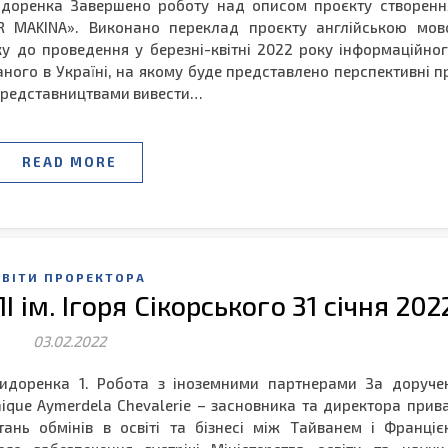
.Сидоренка Завершено роботу над описом проєкту створен
R MAKINA». Виконано переклад проєкту англійською мов
 до проведення у березні-квітні 2022 року інформаційно
ного в Україні, на якому буде представлено перспективні п
 представництвами вивести…
READ MORE
ЗВІТИ ПРОРЕКТОРА
І ім. Ігоря Сікорського 31 січня 202
03.02.2022
.Сидоренка 1. Робота з іноземними партнерами За доруч
ique Aymerdela Chevalerie – засновника та директора прива
ань обмінів в освіті та бізнесі між Тайванем і Франціє