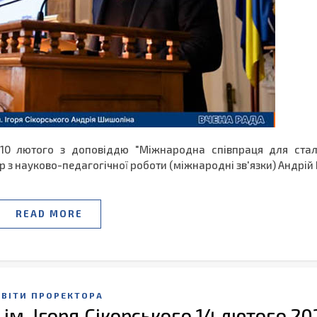
о 10 лютого з доповіддю "Міжнародна співпраця для ста
р з науково-педагогічної роботи (міжнародні зв'язки) Андрій
READ MORE
ЗВІТИ ПРОРЕКТОРА
 ім. Ігоря Сікорського 14 лютого 20