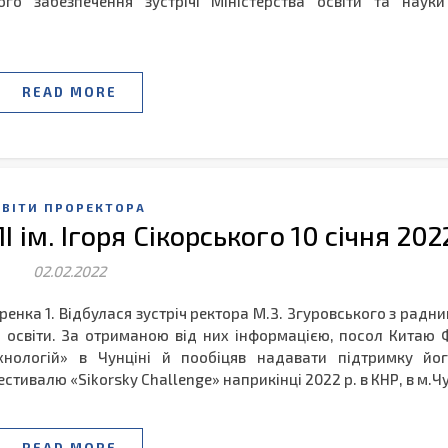
го забезпечення зустрічі Міністерства освіти та науки
READ MORE
ЗВІТИ ПРОРЕКТОРА
І ім. Ігоря Сікорського 10 січня 202
02.02.2022
ренка 1. Відбулася зустріч ректора М.З. Згуровського з радн
ь освіти. За отриманою від них інформацією, посол Китаю
хнологій» в Чунціні й пообіцяв надавати підтримку його
тивалю «Sikorsky Challenge» наприкінці 2022 р. в КНР, в м.Ч