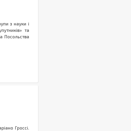
рупи з науки і
упутників» та
ва Посольства
ріано Гроссі.