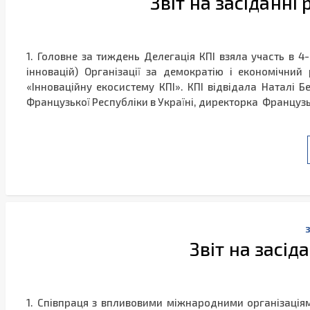
Звіт на засіданні 
1. Головне за тиждень Делегація КПІ взяла участь в 4-
інновацій) Організації за демократію і економічни
«Інноваційну екосистему КПІ». КПІ відвідала Наталі Б
Французької Республіки в Україні, директорка Французьк
Звіт на засід
1. Співпраця з впливовими міжнародними організаціям