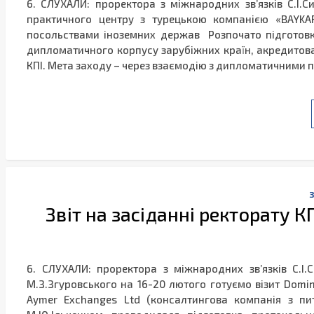
6. СЛУХАЛИ: проректора з міжнародних зв’язків С.І
практичного центру з турецькою компанією «BAYKA
посольствами іноземних держав Розпочато підготовку
дипломатичного корпусу зарубіжних країн, акредитова
КПІ. Мета заходу – через взаємодію з дипломатичними
Звіт на засіданні ректорату КП
6. СЛУХАЛИ: проректора з міжнародних зв’язків С.І
М.З.Згуровського на 16-20 лютого готуємо візит Domin
Aymer Exchanges Ltd (консалтингова компанія з пит