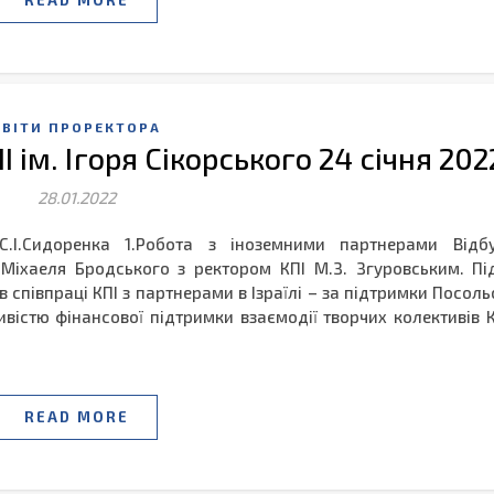
READ MORE
ЗВІТИ ПРОРЕКТОРА
І ім. Ігоря Сікорського 24 січня 202
28.01.2022
.І.Сидоренка 1.Робота з іноземними партнерами Відбу
іхаеля Бродського з ректором КПІ М.З. Згуровським. Під
співпраці КПІ з партнерами в Ізраїлі – за підтримки Посоль
ивістю фінансової підтримки взаємодії творчих колективів К
READ MORE