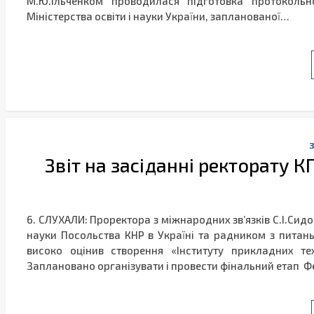
М.Ю.Ільченком проводилася підготовка протокольно
Міністерства освіти і науки України, запланованої…
Звіт на засіданні ректорату КП
6. СЛУХАЛИ: Проректора з міжнародних зв’язків С.І.Сидо
науки Посольства КНР в Україні та радником з питан
високо оцінив створення «Інституту прикладних те
Заплановано організувати і провести фінальний етап Фес