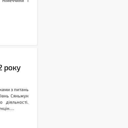
 Німеччини і
2 року
иками з питань
 Фань Сяньжун
 діяльності.
унцін.…