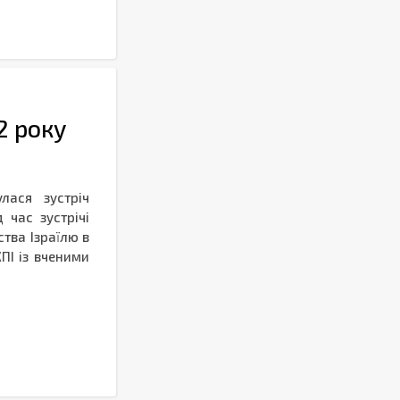
2 року
лася зустріч
 час зустрічі
ства Ізраїлю в
ПІ із вченими