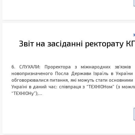
Звіт на засіданні ректорату КП
6. СЛУХАЛИ: Проректора з міжнародних зв’язків С
новопризначеного Посла Держави Ізраїль в України М
обговорювалися питання, які можуть стати основними в 
Україні в даний час: співпраця з “ТЕХНІОНом” (з можл
“ТЕХНІОНу”);…