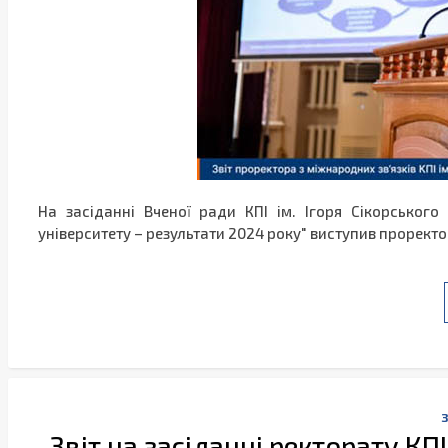
На засіданні Вченої ради КПІ ім. Ігоря Сікорськог
університету – результати 2024 року" виступив проректо
Звіт на засіданні ректорату КПІ