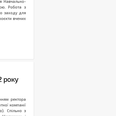
ня Навчально-
ою. Робота з
го заходу для
роєкти вчених
2 року
енням ректора
тної компанії
ю). Спільно з